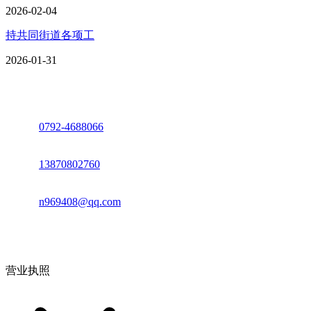
2026-02-04
持共同街道各项工
2026-01-31
座机：
0792-4688066
电话：
13870802760
邮箱：
n969408@qq.com
地址：江西省德安县高新技术产业园(宝塔工业园)高新路93号
营业执照