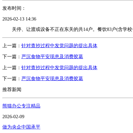
发布时间：
2026-02-13 14:36
关停、让渡或设备不正在东关的共14户。餐饮83户(含学校
上一篇：
针对查抄过程中发觉问题的提出具体
下一篇：
严沉食物平安现患及消费胶葛
上一篇：
针对查抄过程中发觉问题的提出具体
下一篇：
严沉食物平安现患及消费胶葛
推荐新闻
熊猫办公专注精品
2026-02-09
做为央企中国承平