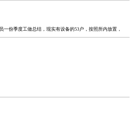
员一份季度工做总结，现实有设备的53户，按照所内放置，