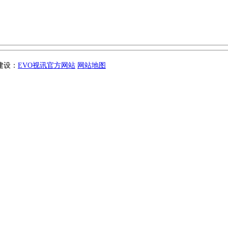
站建设：
EVO视讯官方网站
网站地图