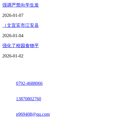
强调严禁向学生发
2026-01-07
（文宜宾市江安县
2026-01-04
强化了校园食物平
2026-01-02
座机：
0792-4688066
电话：
13870802760
邮箱：
n969408@qq.com