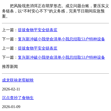
把风险现患消弭正在萌芽形态。成立问题台账，要压实义
务链条，以“不时安心不下”的义务感，完美节日期间应急预
案。
上一篇：
提拔食物平安全链条监
下一篇：
复兴新冲破小我使命清单小我总结取53户特种设备
上一篇：
提拔食物平安全链条监
下一篇：
复兴新冲破小我使命清单小我总结取53户特种设备
推荐新闻
成龙联袂老窖献映
2026-02-11
沉点查抄了食物生
2026-01-09