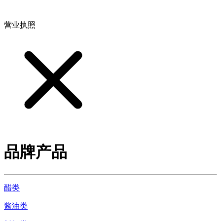
地址：江西省德安县高新技术产业园(宝塔工业园)高新路93号
营业执照
品牌产品
醋类
酱油类