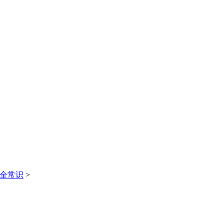
全常识
>