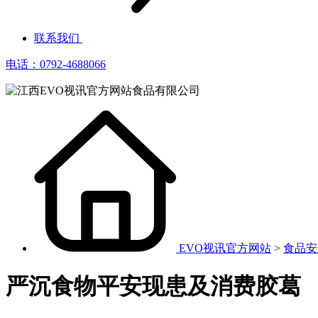
联系我们
电话：0792-4688066
EVO视讯官方网站
>
食品安
严沉食物平安现患及消费胶葛