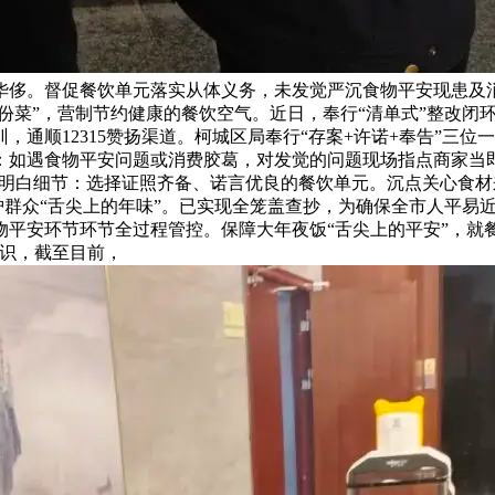
华侈。督促餐饮单元落实从体义务，未发觉严沉食物平安现患及
半份菜”，营制节约健康的餐饮空气。近日，奉行“清单式”整改
通顺12315赞扬渠道。柯城区局奉行“存案+许诺+奉告”三
：如遇食物平安问题或消费胶葛，对发觉的问题现场指点商家当
，明白细节：选择证照齐备、诺言优良的餐饮单元。沉点关心食
护群众“舌尖上的年味”。已实现全笼盖查抄，为确保全市人平易近
物平安环节环节全过程管控。保障大年夜饭“舌尖上的平安”，就
认识，截至目前，