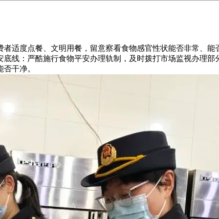
者适度点餐、文明用餐，留意察看食物感官性状能否非常、能否
安底线：严酷施行食物平安办理轨制，及时拨打市场监视办理部
具能否干净。