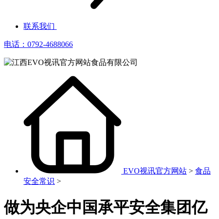
联系我们
电话：0792-4688066
EVO视讯官方网站
>
食品
安全常识
>
做为央企中国承平安全集团亿