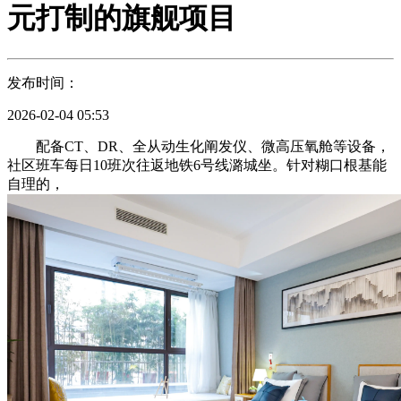
元打制的旗舰项目
发布时间：
2026-02-04 05:53
配备CT、DR、全从动生化阐发仪、微高压氧舱等设备，
社区班车每日10班次往返地铁6号线潞城坐。针对糊口根基能
自理的，