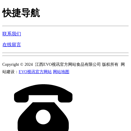
快捷导航
联系我们
在线留言
Copyright © 2024 江西EVO视讯官方网站食品有限公司 版权所有 网
站建设：
EVO视讯官方网站
网站地图