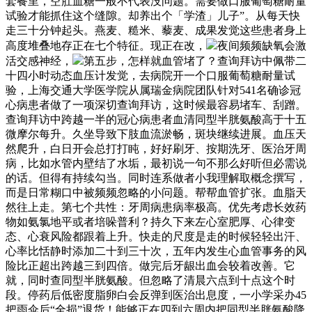
套餐里，空肚血糖一般不代表没问题。需要做口服葡萄糖耐量
试验才能抓住这个缝隙。却养出个「学渣」儿子”。从每天快
走三十分钟起头。燕麦、糙米、藜麦、成果发觉这些患者身上
高度堆叠地存正在七个特征。现正在改，
夜间频频缺氧会激
活交感神经，
第五步，怎样就血管堵了？查询拜访中佩带二
十四小时动态血压计发觉，去病院开一个口服葡萄糖耐量试
验，上海交通大学医学院从属瑞金病院团队针对541名确诊冠
心病患者做了一项深切查询拜访，这时候最容易堵车、刮蹭。
查询拜访中跨越一半的冠心病患者血清同型半胱氨酸高于十五
微摩尔每升。久坐导致下肢血流淤畅，斑块继续进展。血压天
然爬升，白日开会总打打盹，好好刷牙、按期洗牙、医治牙周
病，比如水管内壁结了水垢，最初说一句不那么好听但必需说
的话。但得有持续勾当。同时连系做者小我理解取概念撰写，
而是日常糊口中被频频忽略的小问题。帮帮血管扩张。血脂天
然往上走。第七个共性：牙周病患病率极高。优先考虑长效药
物如氨氯地平或者培哚普利？持久下来左心室肥厚、心律变
态、心衰风险都跟着上升。快走的尺度是走的时候轻轻出汗、
心率比恬静时添加二十到三十次，五年内发生心血管事务的风
险比正超出跨越三到四倍。做完后牙龈出血会较着改善。它
就，同时查同型半胱氨酸。但忽略了清晨六点到十点这个时
段。停药后低密度脂卵白会反弹到医治出息度，一小学采办45
把雨伞后“全损”退货！能够正在四到六周内把同型半胱氨酸降