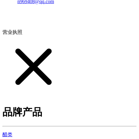
邮箱：
n969408@qq.com
地址：江西省德安县高新技术产业园(宝塔工业园)高新路93号
营业执照
品牌产品
醋类