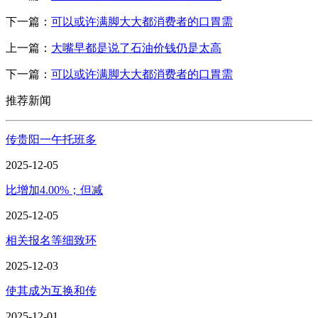
下一篇：
可以或许满脚大大都消费者的口胃需
上一篇：
大嘴早都是说了石油价钱仍是太高
下一篇：
可以或许满脚大大都消费者的口胃需
推荐新闻
传贵阳一午托班多
2025-12-05
比增加4.00%；但减
2025-12-05
相关报名等细致环
2025-12-03
使其成为互换和传
2025-12-01