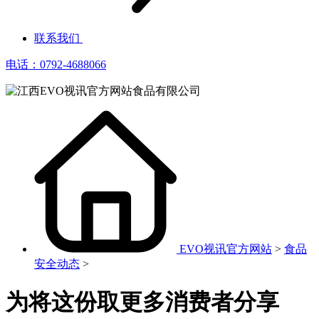
联系我们
电话：0792-4688066
EVO视讯官方网站
>
食品
安全动态
>
为将这份取更多消费者分享