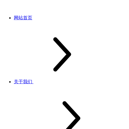
网站首页
关于我们