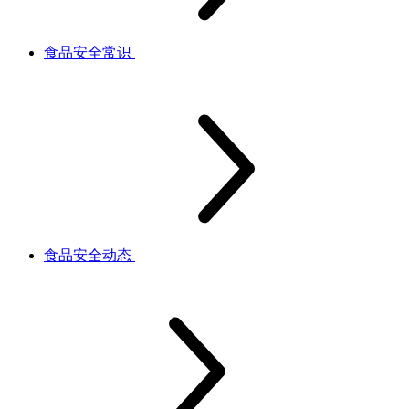
食品安全常识
食品安全动态