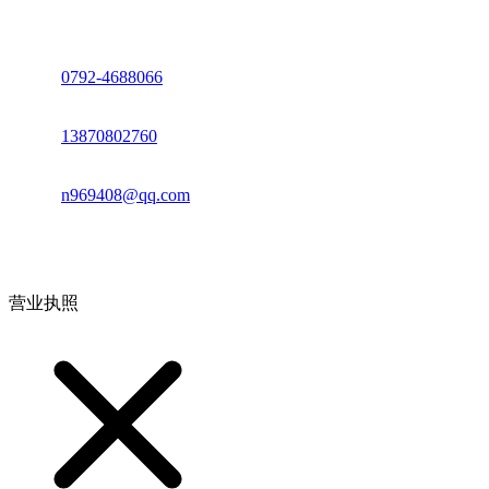
座机：
0792-4688066
电话：
13870802760
邮箱：
n969408@qq.com
地址：江西省德安县高新技术产业园(宝塔工业园)高新路93号
营业执照