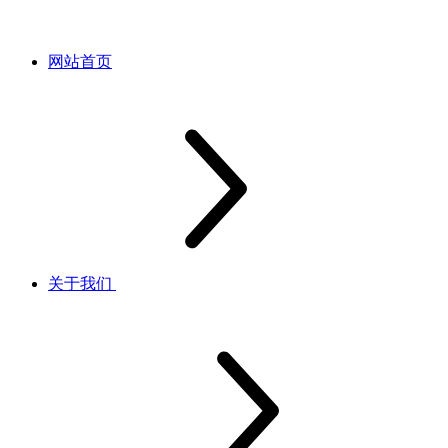
网站首页
关于我们