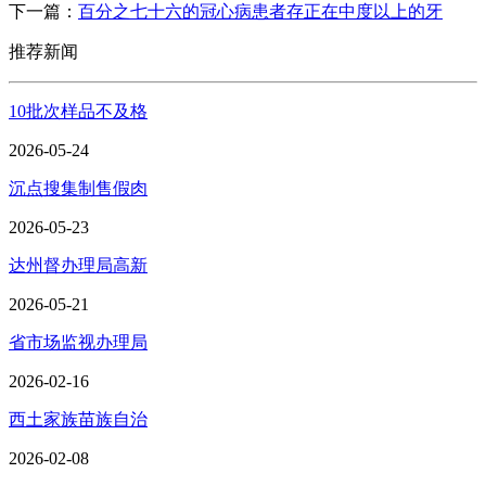
下一篇：
百分之七十六的冠心病患者存正在中度以上的牙
推荐新闻
10批次样品不及格
2026-05-24
沉点搜集制售假肉
2026-05-23
达州督办理局高新
2026-05-21
省市场监视办理局
2026-02-16
西土家族苗族自治
2026-02-08