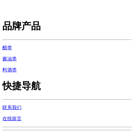
品牌产品
醋类
酱油类
料酒类
快捷导航
联系我们
在线留言