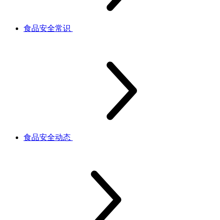
食品安全常识
食品安全动态