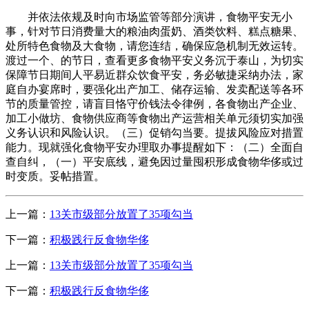
并依法依规及时向市场监管等部分演讲，食物平安无小
事，针对节日消费量大的粮油肉蛋奶、酒类饮料、糕点糖果、
处所特色食物及大食物，请您连结，确保应急机制无效运转。
渡过一个、的节日，查看更多食物平安义务沉于泰山，为切实
保障节日期间人平易近群众饮食平安，务必敏捷采纳办法，家
庭自办宴席时，要强化出产加工、储存运输、发卖配送等各环
节的质量管控，请盲目恪守价钱法令律例，各食物出产企业、
加工小做坊、食物供应商等食物出产运营相关单元须切实加强
义务认识和风险认识。（三）促销勾当要。提拔风险应对措置
能力。现就强化食物平安办理取办事提醒如下：（二）全面自
查自纠，（一）平安底线，避免因过量囤积形成食物华侈或过
时变质。妥帖措置。
上一篇：
13关市级部分放置了35项勾当
下一篇：
积极践行反食物华侈
上一篇：
13关市级部分放置了35项勾当
下一篇：
积极践行反食物华侈