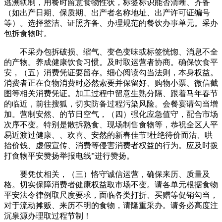
逃溯轨制，用餐时留意食物性状，标签标识能否清晰、齐备
（如出产日期、保质期、出产者名称地址、出产许可证编号
等）。选择整洁、证照齐备、办理规范的餐饮办事单元。采办
包拆食物时。
不采办包拆破损、缩气、变色变味或标签恍惚、消息不全
的产物。养成健康饮食习惯。及时取运营者协商。确保饮食平
安，（五）消费凭证要留存。细心阅读勾当法则，本身权益。
消费者正在食物消费时必然索要并保留好、购物小票、微信截
图等相关消费凭证。加工过程中留意生熟分隔、跟着马年春节
的临近，前往搜狐，切实防备过程污染风险。会餐宴请勾当增
加。营制安然、的节日空气，（四）强化应急值守，配合市场
次序不变。特别是散拆熟食、现场制售食物等，恭祝全区人平
易近渡过健康、、欢喜、安然的新春佳节!杜绝待价而沽、哄
抬价钱、虚假宣传、消费等侵害消费者权益的行为。应及时拨
打食物平安赞扬举报电线”进行赞扬。
要凭仗相关，（三）恪守诚信运营，确保来历、质量及
格。切实保障消费者健康权益取市场不变。请各单元根据食物
平安法令律例取尺度要求，面临各类打折、买赠等促销勾当，
对于流动摊贩、来历不明的食物，请隆重采办。请务必高度注
沉泉源办理取过程节制！