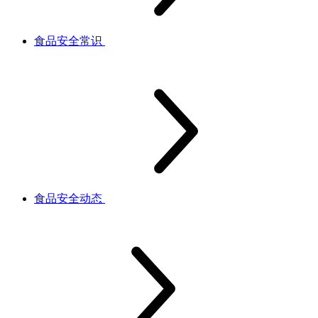
食品安全常识
食品安全动态