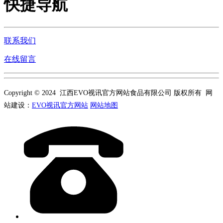
快捷导航
联系我们
在线留言
Copyright © 2024 江西EVO视讯官方网站食品有限公司 版权所有 网
站建设：
EVO视讯官方网站
网站地图