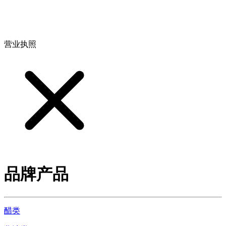
地址：江西省德安县高新技术产业园(宝塔工业园)高新路93号
营业执照
品牌产品
醋类