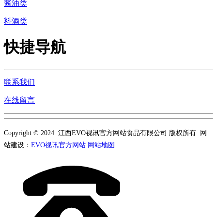
酱油类
料酒类
快捷导航
联系我们
在线留言
Copyright © 2024 江西EVO视讯官方网站食品有限公司 版权所有 网
站建设：
EVO视讯官方网站
网站地图