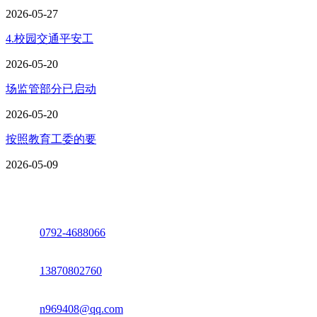
2026-05-27
4.校园交通平安工
2026-05-20
场监管部分已启动
2026-05-20
按照教育工委的要
2026-05-09
座机：
0792-4688066
电话：
13870802760
邮箱：
n969408@qq.com