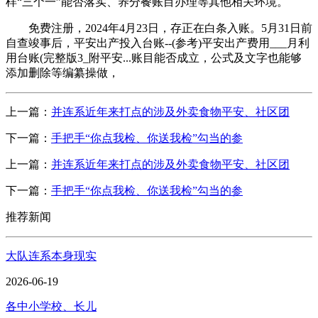
样“三个一”能否落实、养分餐账目办理等其他相关环境。
免费注册，2024年4月23日，存正在白条入账。5月31日前
自查竣事后，平安出产投入台账--(参考)平安出产费用___月利
用台账(完整版3_附平安...账目能否成立，公式及文字也能够
添加删除等编纂操做，
上一篇：
并连系近年来打点的涉及外卖食物平安、社区团
下一篇：
手把手“你点我检、你送我检”勾当的参
上一篇：
并连系近年来打点的涉及外卖食物平安、社区团
下一篇：
手把手“你点我检、你送我检”勾当的参
推荐新闻
大队连系本身现实
2026-06-19
各中小学校、长儿