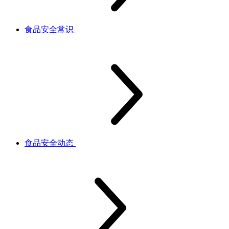
食品安全常识
食品安全动态