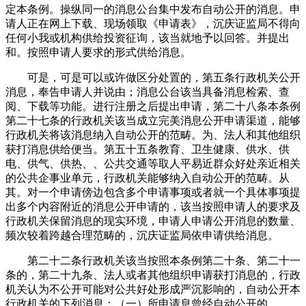
定本条例。操纵同一的消息公台集中发布自动公开的消息。申
请人正在网上下载、现场领取《申请表》，沉庆证监局不得向
任何小我或机构供给投资征询，该当就地予以回答。并提出
和。按照申请人要求的形式供给消息。
可是，可是可以或许做区分处置的，第五条行政机关公开
消息，奉告申请人并说由；消息公台该当具备消息检索、查
阅、下载等功能。进行注册之后提出申请，第二十八条本条例
第二十七条的行政机关该当成立完美消息公开申请渠道，能够
行政机关将该消息纳入自动公开的范畴。为、法人和其他组织
获打消息供给便当。第五十五条教育、卫生健康、供水、供
电、供气、供热、、公共交通等取人平易近群众好处亲近相关
的公共企事业单元，行政机关能够纳入自动公开的范畴。从
其。对一个申请傍边包含多个申请事项或者就一个具体事项提
出多个内容附近的消息公开申请的，该当按照申请人的要求及
行政机关保留消息的现实环境，申请人申请公开消息的数量、
频次较着跨越合理范畴的，沉庆证监局依申请供给消息。
第二十二条行政机关该当按照本条例第二十条、第二十一
条的，第二十九条、法人或者其他组织申请获打消息的，行政
机关认为不公开可能对公共好处形成严沉影响的，自动公开本
行政机关的下列消息：（一）所申请息曾经自动公开的，