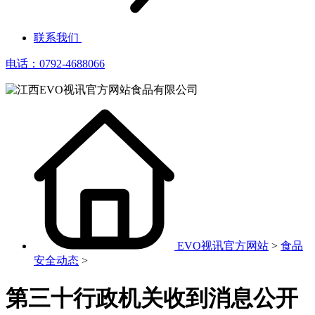
联系我们
电话：0792-4688066
EVO视讯官方网站
>
食品
安全动态
>
第三十行政机关收到消息公开