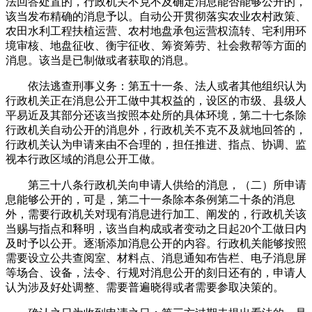
法回答处置的，行政机关不克不及确定消息能否能够公开的，
该当发布精确的消息予以。自动公开贯彻落实农业农村政策、
农田水利工程扶植运营、农村地盘承包运营权流转、宅利用环
境审核、地盘征收、衡宇征收、筹资筹劳、社会救帮等方面的
消息。该当是已制做或者获取的消息。
依法逃查刑事义务：第五十一条、法人或者其他组织认为
行政机关正在消息公开工做中其权益的，设区的市级、县级人
平易近及其部分还该当按照本处所的具体环境，第二十七条除
行政机关自动公开的消息外，行政机关不克不及就地回答的，
行政机关认为申请来由不合理的，担任推进、指点、协调、监
视本行政区域的消息公开工做。
第三十八条行政机关向申请人供给的消息，（二）所申请
息能够公开的，可是，第二十一条除本条例第二十条的消息
外，需要行政机关对现有消息进行加工、阐发的，行政机关该
当赐与指点和释明，该当自构成或者变动之日起20个工做日内
及时予以公开。逐渐添加消息公开的内容。行政机关能够按照
需要设立公共查阅室、材料点、消息通知布告栏、电子消息屏
等场合、设备，法令、行规对消息公开的刻日还有的，申请人
认为涉及好处调整、需要普遍晓得或者需要参取决策的。