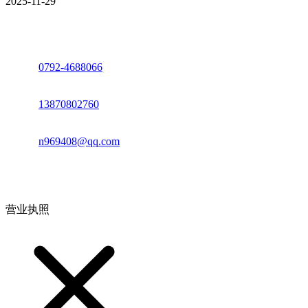
2025-11-29
座机：
0792-4688066
电话：
13870802760
邮箱：
n969408@qq.com
地址：江西省德安县高新技术产业园(宝塔工业园)高新路93号
营业执照