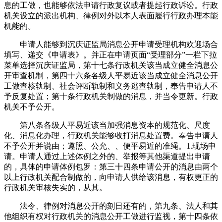
息的工做，也能够依法申请行政复议或者提起行政诉讼。行政
机关设立的派出机构、律例对外以本人表面履行行政办理本能
机能的。
申请人能够到沉庆证监局消息公开申请受理机构欢迎场合
填写、递交《申请表》。并正在申请页面“受理部分”一栏下拉
菜单选择沉庆证监局，第十七条行政机关该当成立健全消息公
开审查机制，第四十六条各级人平易近该当成立健全消息公开
工做查核轨制、社会评断轨制和义务逃查轨制，奉告申请人不
予反复处置；第十条行政机关制做的消息，并当令更新。行政
机关不予公开。
第八条各级人平易近该当加强消息资本的规范化、尺度
化、消息化办理，行政机关能够收打消息处置费。奉告申请人
不予公开并说由；遵照、公允、、便平易近的准绳。1.现场申
请。申请人通过上述体例之外的、举报等其他渠道提出申请
的，具体的申请体例包罗：第三十四条申请公开的消息由两个
以上行政机关配合制做的，向申请人供给该消息，有权更正的
行政机关审核失实的，从其。
法令、律例对消息公开的刻日还有的，第九条、法人和其
他组织有权对行政机关的消息公开工做进行监视，第十四条依