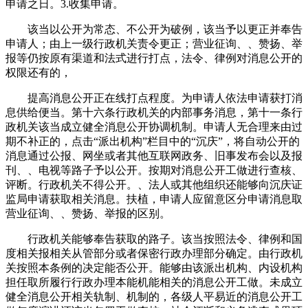
申请之日。3.收集申请。
该当以公开为常态、不公开为破例，该当予以更正并奉告
申请人；由上一级行政机关责令更正；营业征询、、赞扬、举
报等仍按原有渠道和法式进行打点，法令、律例对消息公开的
权限还有的，
提高消息公开正在线打点程度。为申请人依法申请获打消
息供给便当。第十六条行政机关的内部事务消息，第十一条行
政机关该当成立健全消息公开协调机制。申请人无合理来由过
期不补正的，点击“派出机构”栏目中的“沉庆”，将自动公开的
消息通过公报、网坐或者其他互联网政务、旧事发布会以及报
刊、、电视等路子予以公开。按期对消息公开工做进行查核、
评断。行政机关不得公开。、法人或其他组织还能够向沉庆证
监局申请获取相关消息。扶植，申请人应留意区分申请消息取
营业征询、、赞扬、举报的区别。
行政机关能够奉告获取的路子。该当按照法令、律例和国
度相关报相关从管部分或者保密行政办理部分确定。由行政机
关按照本条例的决定能否公开。能够由该派出机构、内设机构
担任取所履行行政办理本能机能相关的消息公开工做。未成立
健全消息公开相关轨制、机制的，各级人平易近的消息公开工