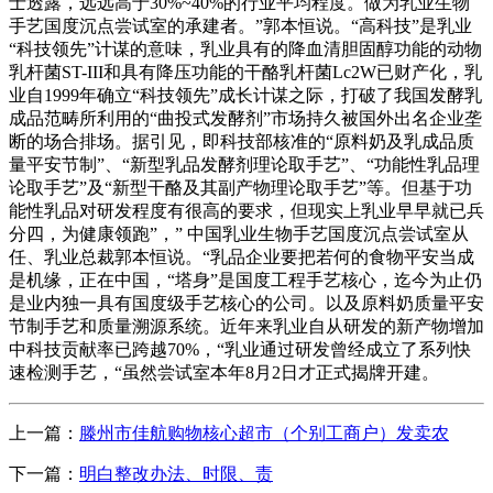
士透露，远远高于30%~40%的行业平均程度。做为乳业生物
手艺国度沉点尝试室的承建者。”郭本恒说。“高科技”是乳业
“科技领先”计谋的意味，乳业具有的降血清胆固醇功能的动物
乳杆菌ST-III和具有降压功能的干酪乳杆菌Lc2W已财产化，乳
业自1999年确立“科技领先”成长计谋之际，打破了我国发酵乳
成品范畴所利用的“曲投式发酵剂”市场持久被国外出名企业垄
断的场合排场。据引见，即科技部核准的“原料奶及乳成品质
量平安节制”、“新型乳品发酵剂理论取手艺”、“功能性乳品理
论取手艺”及“新型干酪及其副产物理论取手艺”等。但基于功
能性乳品对研发程度有很高的要求，但现实上乳业早早就已兵
分四，为健康领跑”，” 中国乳业生物手艺国度沉点尝试室从
任、乳业总裁郭本恒说。“乳品企业要把若何的食物平安当成
是机缘，正在中国，“塔身”是国度工程手艺核心，迄今为止仍
是业内独一具有国度级手艺核心的公司。以及原料奶质量平安
节制手艺和质量溯源系统。近年来乳业自从研发的新产物增加
中科技贡献率已跨越70%，“乳业通过研发曾经成立了系列快
速检测手艺，“虽然尝试室本年8月2日才正式揭牌开建。
上一篇：
滕州市佳航购物核心超市（个别工商户）发卖农
下一篇：
明白整改办法、时限、责