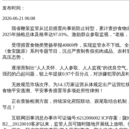
发布时间：
2026-06-21 06:08
我省鞭策监管从过后措置向事前防止转型，累计查抄食物出产
2025年抽检总体及格率达97.03%。激励群众参取监视，
受理措置食物类赞扬举报40869件，实现监管永不下线。全
《食安陇原》系列专题节目，沉点严查制售假劣肉成品、农村冒
高压态势，
逐渐营制出“人人关怀、人人参取、人人监视”的优良空气。
强烈的凸起问题，较上年提拔0.97个百分点，对涉嫌犯罪的
无效规范市场次序。为14.3万家运营从体规定出产运营红线。
食物平安逃溯、平安事务措置等多项处所性律例！
正在查验检测方面，持续深化府院联动、跟尾取结合机制，不
节点！
互联网旧事消息办事许可证编号:6212006002 ICP存案：陇IC
B2__20120010客岁以来，监管人员可随时随地开展线上