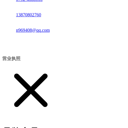
电话：
13870802760
邮箱：
n969408@qq.com
地址：江西省德安县高新技术产业园(宝塔工业园)高新路93号
营业执照