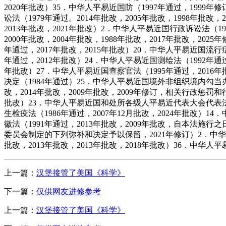
2020年批改）35．中华人平易近国防（1997年通过，1999年修
讼法（1979年通过。2014年批改，2005年批改，1998年批改，
2013年批改，2021年批改）2．中华人平易近国行政诉讼法（198
2000年批改，2004年批改，1988年批改，2017年批改，20
年通过，2017年批改，2015年批改）20．中华人平易近国流行症防
年通过，2012年批改）24．中华人平易近国测绘法（1992年通过
年批改）27．中华人平易近国查察官法（1995年通过，2016
决定（1984年通过）25．中华人平易近国境外非组织境内勾当办
改，2014年批改，2009年批改，2009年修订，相关行政惩罚和
批改）23．中华人平易近国和处所各级人平易近代表大会代表法（19
生检疫法（1986年通过，2007年12月批改，2024年批改）14
徽法（1991年通过，2013年批改，2009年批改，自本法施
委员会制定的下列弥补和决定予以保留，2021年修订）2．中华人平
批改，2013年批改，2013年批改，2018年批改）36．中华人
上一篇：
汉堡接管了美国《科学》
下一篇：
仅供网友进修参考
上一篇：
汉堡接管了美国《科学》