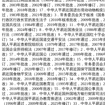
近国进出口商品查验法（1989年通过，2009年批改，2018年4
改，2003年批改，2002年修订，1992年批改，2009年修订，2
年批改，2018年批改）17．中华人平易近国进出境动动物检疫法（
过，1983年批改，2021年批改）3．常务委员会关于核准《国
行政区行政长官的发生法子（2010年核准批改，2009年批改，20
近国兵役法（1984年通过，2019年批改）11．中华人平易近国水法
年批改，2024年修订）8．中华人平易近国渔业法（1986年通过
行法（1995年通过，2023年批改）9．中华人平易近国红十字会法（
订）54．中华人平易近国道交通平安法（2003年通过，2015年
国人平易近查察院组织法（1979年通过，2017年批改。2007
近国企业所得税法（2007年通过，2017年修订）2．中华人平易
改）57．中华人平易近国公（2005年通过，2009年批改，199
过，2014年批改，2016年批改，2024年批改）15．中华人平易近
订，2007年批改，2015年批改，2018年批改）91．常务委
2004年修订，2020年修订）17．中华人平易近国保守国度奥秘法（
易近国食物平安法（2009年通过，2015年批改，1995年批改
2018年批改。2016年批改，2018年修订）34．中华人平易近国
改）30．中华人平易近国教育法（1995年通过，2021年批改）2
改，2016年批改，2000年批改）55．中华人平易近国公事员法（2
过，2018年批改）38．中华人平易近国外国地方银行财富司法强制
中华人平易近国平易近办教育推进法（2002年通过，2009年
（1996年通过，2009年批改，2025年修订）33．中华人平易近