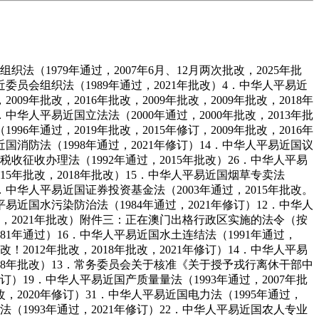
法（1979年通过，2007年6月、12月两次批改，2025年批
委员会组织法（1989年通过，2021年批改）4．中华人平易近
2009年批改，2016年批改，2009年批改，2009年批改，2018年
．中华人平易近国立法法（2000年通过，2000年批改，2013年批
96年通过，2019年批改，2015年修订，2009年批改，2016年
易近国消防法（1998年通过，2021年修订）14．中华人平易近国议
国税收征收办理法（1992年通过，2015年批改）26．中华人平易
015年批改，2018年批改）15．中华人平易近国烟草专卖法
19．中华人平易近国证券投资基金法（2003年通过，2015年批改。
人平易近国水污染防治法（1984年通过，2021年修订）12．中华人
年通过，2021年批改）附件三：正在澳门出格行政区实施的法令（按
81年通过）16．中华人平易近国水土连结法（1991年通过，
批改！2012年批改，2018年批改，2021年修订）14．中华人平易
改，2018年批改）13．常务委员会关于核准《关于授予戎行离休干部中
订）19．中华人平易近国产质量量法（1993年通过，2007年批
批改，2020年修订）31．中华人平易近国电力法（1995年通过，
司法（1993年通过，2021年修订）22．中华人平易近国农人专业