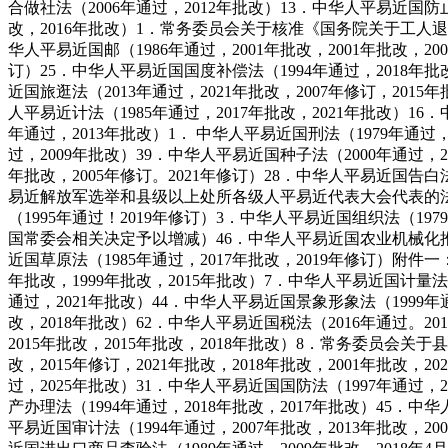
合做社法（2006年通过，2012年批改）13．中华人平易近国防止未
改，2016年批改）1．常务委员会关于核准《国务院关于工人退休
华人平易近国邮（1986年通过，2001年批改，2001年批改，2
订）25．中华人平易近国国度补偿法（1994年通过，2018年批改
近国旅逛法（2013年通过，2021年批改，2007年修订，2015
人平易近计法（1985年通过，2017年批改，2021年批改）16
年通过，2013年批改）1． 中华人平易近国刑法（1979年通过，2
过，2009年批改）39．中华人平易近国种子法（2000年通过，20
年批改，2005年修订。2021年修订）28．中华人平易近国告白法（
易近解放军选举和县级以上处所各级人平易近代表大会代表的法子（
（1995年通过！2019年修订）3．中华人平易近国组织法（1979
国常委会相关决定予以增减）46．中华人平易近国农业机械化推进法
近国草原法（1985年通过，2017年批改，2019年修订）附件
年批改，1999年批改，2015年批改）7．中华人平易近国计量法
通过，2021年批改）44．中华人平易近国景象形象法（1999年通过
改，2018年批改）62．中华人平易近国税法（2016年通过。2
2015年批改，2015年批改，2018年批改）8．常务委员会关
改，2015年修订，2021年批改，2018年批改，2001年批改，
过，2025年批改）31．中华人平易近国国防法（1997年通过，2
产办理法（1994年通过，2018年批改，2017年批改）45．中
平易近国审计法（1994年通过，2007年批改，2013年批改，