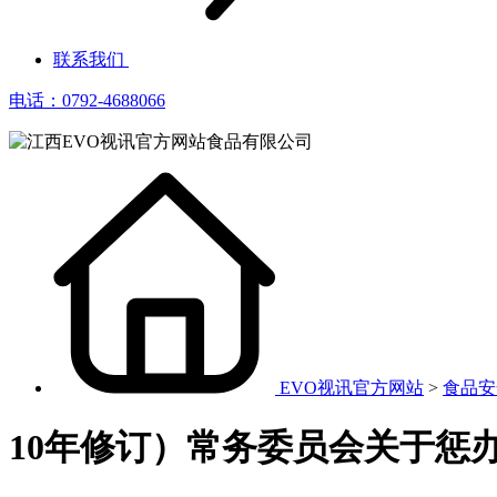
联系我们
电话：0792-4688066
EVO视讯官方网站
>
食品安
10年修订）常务委员会关于惩