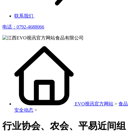
联系我们
电话：0792-4688066
EVO视讯官方网站
>
食品
安全动态
>
行业协会、农会、平易近间组