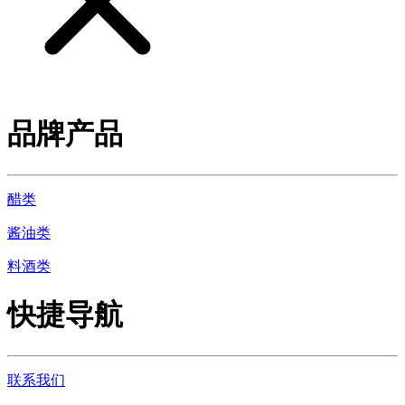
品牌产品
醋类
酱油类
料酒类
快捷导航
联系我们