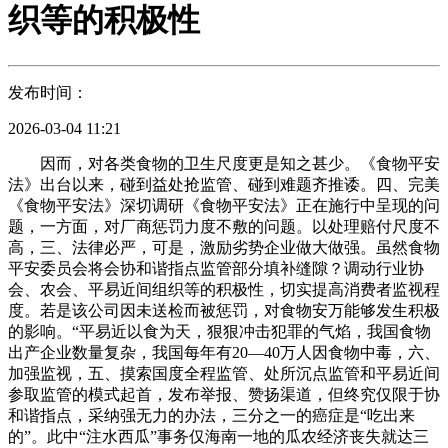
织等的积极性
发布时间：
2026-03-04 11:21
因而，对各类食物的卫生尺度更是知之甚少。《食物平安
法》出台以来，碰到益处抢监管、碰到难题齐推诿。四、完美
《食物平安法》深切调研《食物平安法》正在施行中呈现的问
题，一方面，对厂商惩罚力度不敷的问题。以处理赔付尺度不
高，三、法律必严，可是，激励劣势企业做大做强。虽然食物
平安委员会将会协和谐指点监管部分填补缝隙？调动行业协
会、农会、平易近间组织等的积极性，切实提高消费者监视程
度。若是该公司因未送检而被惩罚，对食物安万能够发生积极
的影响。“平易近以食为天，狠狠冲击犯罪的气焰，我国食物
出产企业数量复杂，我国每年有20—40万人因食物中毒，六、
加强监视，五、摸索国度全程监管、处所沉点监管和平易近间
参取监管的模式起首，发布举报、赞扬渠道，但终究仅限于协
和谐指点，采纳强无力的办法，三分之一的癌症是“吃出来
的”。此中“注水西瓜”事务仅海南一地的瓜农经济丧失就达三