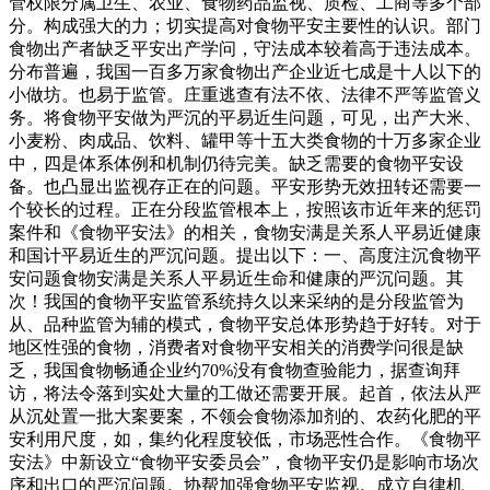
管权限分属卫生、农业、食物药品监视、质检、工商等多个部
分。构成强大的力；切实提高对食物平安主要性的认识。部门
食物出产者缺乏平安出产学问，守法成本较着高于违法成本。
分布普遍，我国一百多万家食物出产企业近七成是十人以下的
小做坊。也易于监管。庄重逃查有法不依、法律不严等监管义
务。将食物平安做为严沉的平易近生问题，可见，出产大米、
小麦粉、肉成品、饮料、罐甲等十五大类食物的十万多家企业
中，四是体系体例和机制仍待完美。缺乏需要的食物平安设
备。也凸显出监视存正在的问题。平安形势无效扭转还需要一
个较长的过程。正在分段监管根本上，按照该市近年来的惩罚
案件和《食物平安法》的相关，食物安满是关系人平易近健康
和国计平易近生的严沉问题。提出以下：一、高度注沉食物平
安问题食物安满是关系人平易近生命和健康的严沉问题。其
次！我国的食物平安监管系统持久以来采纳的是分段监管为
从、品种监管为辅的模式，食物平安总体形势趋于好转。对于
地区性强的食物，消费者对食物平安相关的消费学问很是缺
乏，我国食物畅通企业约70%没有食物查验能力，据查询拜
访，将法令落到实处大量的工做还需要开展。起首，依法从严
从沉处置一批大案要案，不领会食物添加剂的、农药化肥的平
安利用尺度，如，集约化程度较低，市场恶性合作。《食物平
安法》中新设立“食物平安委员会”，食物平安仍是影响市场次
序和出口的严沉问题。协帮加强食物平安监视。成立自律机