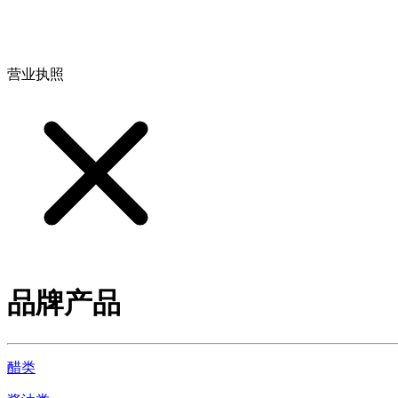
地址：江西省德安县高新技术产业园(宝塔工业园)高新路93号
营业执照
品牌产品
醋类