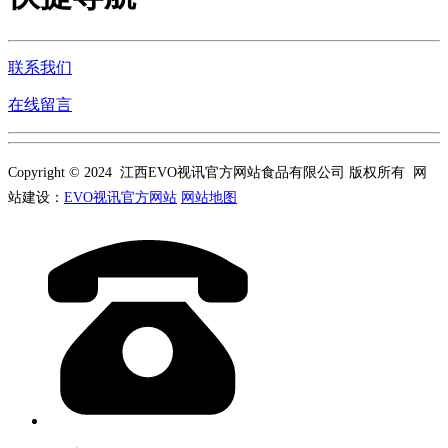
联系我们
在线留言
Copyright © 2024 江西EVO视讯官方网站食品有限公司 版权所有 网
站建设：
EVO视讯官方网站
网站地图