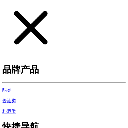
品牌产品
醋类
酱油类
料酒类
快捷导航