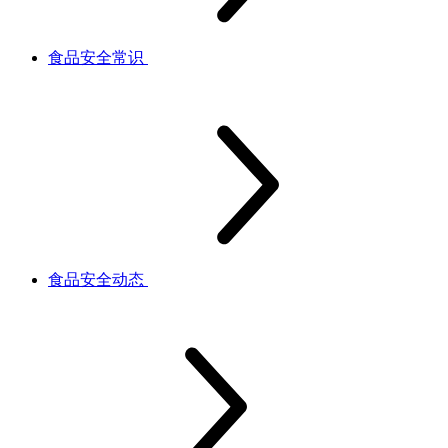
食品安全常识
食品安全动态