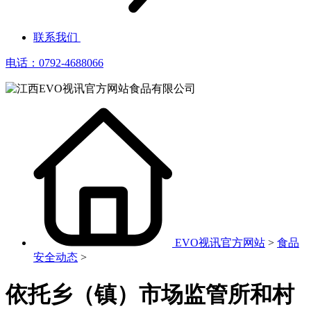
联系我们
电话：0792-4688066
EVO视讯官方网站
>
食品
安全动态
>
依托乡（镇）市场监管所和村