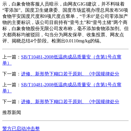
示，白象食物客服人员暗示，由网友GIGI建议，并不料味着
“零添加”。国度卫生健康委、国度市场监视办理总局发布50项
食物平安国度尺度和9项尺度点窜单，“千禾0”是公司零添加产
物的主要标识，该公司目前持有“壹号土”和“壹号土猪”两个商
标，白象食物股份无限公司发布称，毫不添加食物添加剂。但
大都商标均被驳回，勾当分为网友保举、收集投票、网友点
评、揭晓总结4个阶段。检测出0.0110mg/kg的镉。
上一篇：
SB/T10481-2008低温肉成品质量安（含第1号点窜
单）
下一篇：
进修、新形势下糊口若干原则、《中国规律处分
上一篇：
SB/T10481-2008低温肉成品质量安（含第1号点窜
单）
下一篇：
进修、新形势下糊口若干原则、《中国规律处分
推荐新闻
警方已启动冲击整