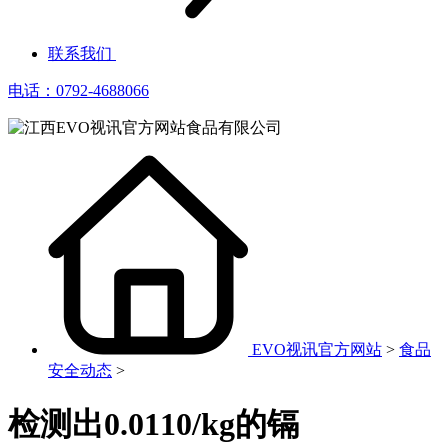
联系我们
电话：0792-4688066
EVO视讯官方网站
>
食品
安全动态
>
检测出0.0110/kg的镉