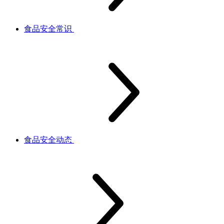
食品安全常识
食品安全动态