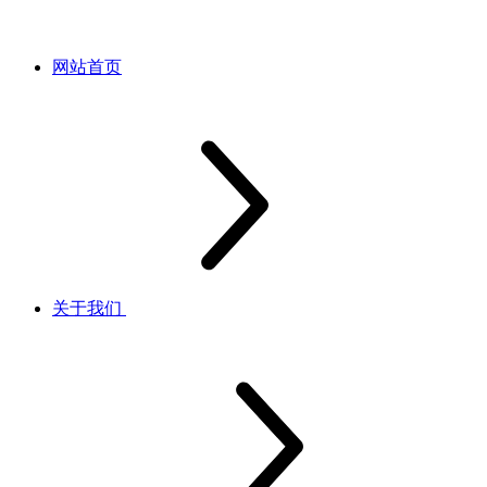
网站首页
关于我们