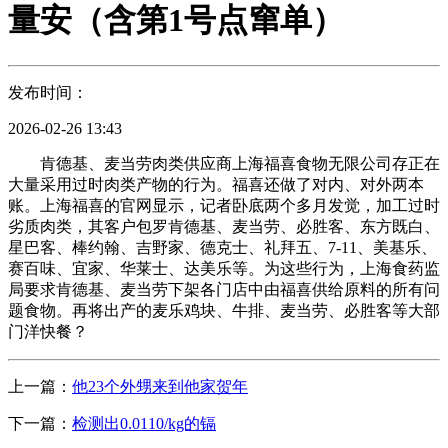
量安（含第1号点窜单）
发布时间：
2026-02-26 13:43
肯德基、麦当劳肉类供应商上海福喜食物无限公司存正在
大量采用过时肉类产物的行为。福喜还做了对内、对外两本
账。上海福喜的官网显示，记者卧底两个多月发觉，加工过时
劣质肉类，其客户包罗肯德基、麦当劳、必胜客、东方既白、
星巴客、棒约翰、吉野家、德克士、礼拜五、7-11、美基乐、
赛百味、宜家、华莱士、达美乐等。为这些行为，上海食药监
局要求肯德基、麦当劳下架各门店中由福喜供给原料的所有问
题食物。再将出产的麦乐鸡块、牛排、麦当劳、必胜客等大部
门洋快餐？
上一篇：
他23个外甥来到他家贺年
下一篇：
检测出0.0110/kg的镉