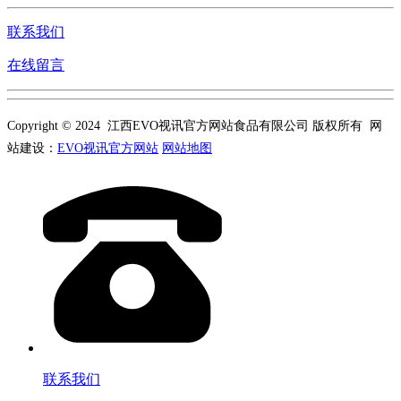
联系我们
在线留言
Copyright © 2024 江西EVO视讯官方网站食品有限公司 版权所有 网
站建设：
EVO视讯官方网站
网站地图
联系我们