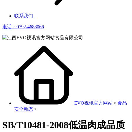
联系我们
电话：0792-4688066
EVO视讯官方网站
>
食品
安全动态
>
SB/T10481-2008低温肉成品质