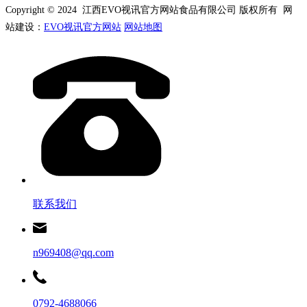
Copyright © 2024 江西EVO视讯官方网站食品有限公司 版权所有 网
站建设：
EVO视讯官方网站
网站地图
联系我们
n969408@qq.com
0792-4688066