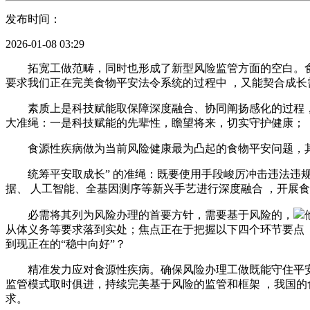
发布时间：
2026-01-08 03:29
拓宽工做范畴，同时也形成了新型风险监管方面的空白。食物
要求我们正在完美食物平安法令系统的过程中 ，又能契合成长
素质上是科技赋能取保障深度融合、协同阐扬感化的过程，我
大准绳：一是科技赋能的先辈性，瞻望将来，切实守护健康；
食源性疾病做为当前风险健康最为凸起的食物平安问题，其
统筹平安取成长” 的准绳：既要使用手段峻厉冲击违法违规
据、 人工智能、全基因测序等新兴手艺进行深度融合 ，开展
必需将其列为风险办理的首要方针，需要基于风险的，
从体义务等要求落到实处；焦点正在于把握以下四个环节要点
到现正在的“稳中向好”？
精准发力应对食源性疾病。确保风险办理工做既能守住平安底
监管模式取时俱进，持续完美基于风险的监管和框架 ，我国的
求。