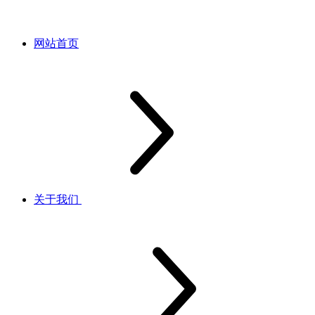
网站首页
关于我们