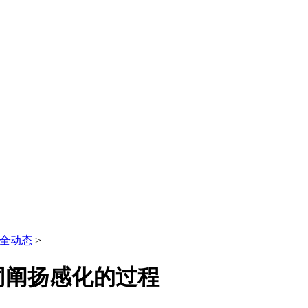
全动态
>
同阐扬感化的过程