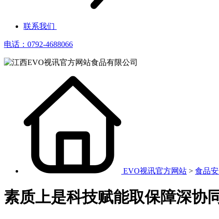
联系我们
电话：0792-4688066
EVO视讯官方网站
>
食品安
素质上是科技赋能取保障深协