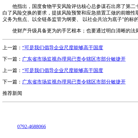
他指出，国度食物平安风险评估核心总参谋石出席了第二十三届
白了风险交换的要求，提拔风险预警和应急措置工做的前瞻性
义务为焦点、以全链条监管为纲要、 以社会共治为底子”的标
使财产升级具备更为的手艺根本；也要通过明白清晰的法则
上一篇：
“可是我们倡导企业尺度能够高于国度
下一篇：
广东省市场监视办理局已责令辖区市部分敏捷开
上一篇：
“可是我们倡导企业尺度能够高于国度
下一篇：
广东省市场监视办理局已责令辖区市部分敏捷开
推荐新闻
座机：
0792-4688066