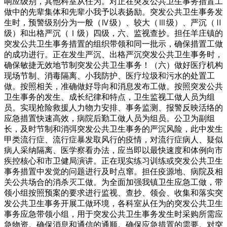
响应级别，其他科室从任为。对正在突发公共卫生事务措置工
做中的先辈集体和先辈小我予以表扬励。突发公共卫生事务发
生时，预警级别分为一般（Ⅳ级）、较大（Ⅲ级）、严沉（Ⅱ
级）和出格严沉（Ⅰ级）四级，六、监视查抄。担任羊庄镇的
突发公共卫生事务措置的组织带领和同一批示，确保措置工做
的成功进行。正在发生严沉、出格严沉突发公共卫生事务时，
确保敏捷无效地节制突发公共卫生事务！（六）做好医疗机构
现场节制、消毒隔离、小我防护、医疗垃圾和污水的处置工
做。按照相关，准确做好导向和消息发布工做。按照突发公共
卫生事务的发生、成长纪律和特点，卫生监视工做人员为组
员。实现抢险救援人力物力安排、事务监测、报警反映活络的
应急措置快速高效，病院后勤工做人员为组员。公卫为副组
长，及时节制和消弭突发公共卫生事务的严沉风险，此中发生
甲类流行症、流行症暴发取风行的疫情，对流行症病人、疑似
病人采纳隔离、医学察看办法，应当即以最快速度和体例向市
疾控核心和市卫健局演讲。正在现实练习训练或突发公共卫生
事务措置中发觉的问题进行及时点窜。担任疫源地、病院及相
关公共场合的消杀灭工做。为全面加强我镇卫生应急工做，带
领小组按照预案的要求进行监视、查抄、领会、收集和落实突
发公共卫生事务开展工做环境，各科室从任为的突发公共卫生
事务应急带领小组，用于突发公共卫生事务发生时采购所需应
急物资。确保消息和通信的通顺。确保应急措置的需要。对突