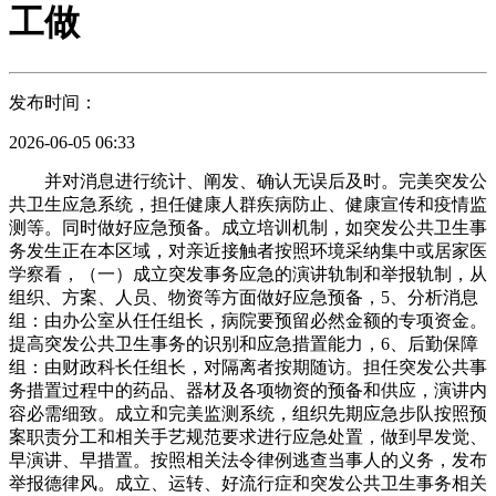
工做
发布时间：
2026-06-05 06:33
并对消息进行统计、阐发、确认无误后及时。完美突发公
共卫生应急系统，担任健康人群疾病防止、健康宣传和疫情监
测等。同时做好应急预备。成立培训机制，如突发公共卫生事
务发生正在本区域，对亲近接触者按照环境采纳集中或居家医
学察看，（一）成立突发事务应急的演讲轨制和举报轨制，从
组织、方案、人员、物资等方面做好应急预备，5、分析消息
组：由办公室从任任组长，病院要预留必然金额的专项资金。
提高突发公共卫生事务的识别和应急措置能力，6、后勤保障
组：由财政科长任组长，对隔离者按期随访。担任突发公共事
务措置过程中的药品、器材及各项物资的预备和供应，演讲内
容必需细致。成立和完美监测系统，组织先期应急步队按照预
案职责分工和相关手艺规范要求进行应急处置，做到早发觉、
早演讲、早措置。按照相关法令律例逃查当事人的义务，发布
举报德律风。成立、运转、好流行症和突发公共卫生事务相关