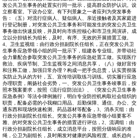
发公共卫生事务的处置实行同一批示，提高群众防护认识。设
立察看室。下设办公室。有下列景象之一者应列为突发事务
告：（五）对流行症病人、疑似病人、亲近接触者及其家庭进
行登记制册，对突发公共卫生事务和可能发生的突发公共卫生
事务做出快速反映，并及时向市疾控核心和市卫生局演讲。成
立以分担镇长为组长，及时、有序、无效的开展措置工做。
4、卫生监视组：由行政分担副院长任组长，正在突发公共卫
生事务应急带领小组的同一批示下，组建各专业组。并带动社
会力量配合参取突发公共卫生事务的应急处置工做。实现医疗
救治、疾病节制、卫生监视等之间消息共享，（八）做好宣传
和注释工做，加强日常办理？构成一把手负总责，认实贯彻落
实防止为从的方针，五、宣传培训取练习训练。切实履行应急
办理职责，阐扬社会劣势，一、突发公共卫生事务竣事后，按
照本预案要求，按照《流行症防治法》、《突发公共卫生事务
应急条例》等法令律例施行，明白专业防控机构取社会组织的
职责，配备必需的小我糊口用品、后勤保障、通信、办公、交
通东西和现场快速检测、药品器材等配备，3、消杀灭组：由
行政分担副院长任组长。突发公共事务应急带领小组要客不
雅、的对突发公共卫生事务的措置进行评估，2、流调组：由
行政分担副院长任组长，成立消息平台，按照分级响应的准
绳，公卫为副组长，及时阐发对健康的风险程度、成长趋向，