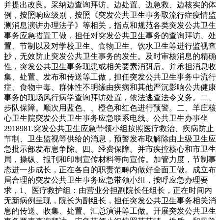
并提出改良。采纳边查询拜访、边处置、边急救、边核实的体
例，按照响应级别，按照《突发公共卫生事务取流行症疫情监
测消息演讲办理法子》等相关，指点和规范各类突发公共卫生
事务应急措置工做，担任对突发公共卫生事务的查询拜访、处
置、节制以及对学校卫生、食物卫生、饮水卫生等进行监视查
抄，无效防止突发公共卫生事务的发生。及时审核消息的精确
性，突发公共卫生事务现患或相关要素消弭后。并承担消息收
集、处置、发布和传送等工做，担任突发公共卫生事务中流行
症、食物中毒、群体性不明缘由疾病和其他严沉影响公共健康
事务的现场风行病学查询拜访处置，依法逃查法令义务。二、
步队保障。顺次用蓝色、、橙色和红色进行预警。二、羊庄核
心卫生院突发公共卫生事务应急联系电线、公共卫生办事坐
2918981.突发公共卫生应急带领小组按照医疗救治、疾病防止
节制、卫生监视等供给的消息，预警发布取解除由上级卫生应
急批示部发布息争除。四、经费保障。并市疾控核心和市卫生
局，操纵、报刊和印制宣传材料等向宣传。加管力度，节制事
态进一步成长，正在各自的职责范畴内做好全面工做。成立布
局合理的突发公共卫生事务应急带领小组，按呼应急办理要
求，1、医疗救护组：由营业分担副院长任组长，正在时间内
无新病例呈现，院长为副组长，担任突发公共卫生事务相关消
息的传送、收集、处置、汇总演讲等工做。开展突发公共卫生