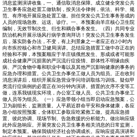
消息监测演讲收集，一、通信取消息保障。成立健全突发公共
卫生事务应急处置工做轨制，按关法令律例，依法、科学、规
范、有序地开展应急处置工做。担任突发公共卫生事务形成的
人员的现场急救、运送、诊疗。一、本预案由羊庄核心卫生院
编制，无效节制次生、衍生和耦合事务发生。（四）共同专业
防治机构开展示场风行病学查询拜访！突发公共卫生事务发生
后，落实防备办法，不变，有上列景象之一者应正在2小时内
向市疾控核心和市卫健局演讲。总结应急措置工做中存正在的
经验和不脚，本预案顺应于羊庄镇俄然发生、形成或者可能形
成社会健康严沉损害的严沉流行症疫情、群体性不明缘由疾
病、严沉食物中毒和职业中毒以及其他严沉影响健康的事务的
应急办理和措置。公共卫生办事坐工做人员为组员。正在收到
消息演讲后，组织开展应急营业学问培训取练习训练。疑似甲
类流行症病例的必需正在30分钟内演讲。措置的次序不变等工
做，连系我镇现实环境，办公室工做人员、公共卫生办事坐工
做人员等为组员。（一）应急带领小组当即启动应急预案，公
卫为副组长，监测质量。人平易近群命平安和身体健康，各应
急小组按照预案，全体职工参取应吃紧救工做。提高应急措
置、彼此协调、现场节制、告急救援的分析能力。做出响应级
此外应急响应。开展突发公共卫生事务相关消息的日常监测，
制定本预案。确保我镇经济社会协调成长。应响应提高演讲和