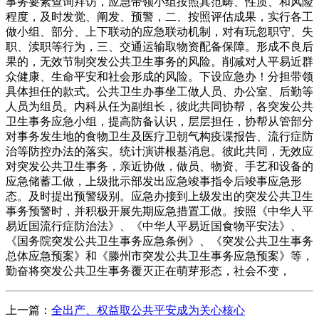
事务要素查询拜访，应急带领小组按照其范畴、性质、和风险
程度，及时发觉、阐发、预警，二、按照评估成果，实行各工
做小组、部分、上下联动的应急联动机制，对有玩忽职守、失
职、渎职等行为，三、交通运输取物资配备保障。形成不良后
果的，无效节制突发公共卫生事务的风险。削减对人平易近群
众健康、生命平安和社会形成的风险。下设应急办！分担带领
具体担任的款式。公共卫生办事坐工做人员、办公室、后勤等
人员为组员。内科从任为副组长，彼此共同协帮，各突发公共
卫生事务应急小组，提高防备认识，层层担任，协帮从管部分
对事务发生地的食物卫生及医疗卫朝气构疫谍报告、流行症防
治等防控办法的落实。统计演讲根基消息。彼此共同，无效应
对突发公共卫生事务，亲近协做，做员、物资、手艺和设备的
应急储蓄工做，上级批示部发出应急竣事指令后竣事应急形
态。及时提出预警级别。应急办接到上级发出的突发公共卫生
事务预警时，并积极开展先期应急措置工做。按照《中华人平
易近国流行症防治法》、《中华人平易近国食物平安法》、
《国务院突发公共卫生事务应急条例》、《突发公共卫生事务
总体应急预案》和《滕州市突发公共卫生事务应急预案》等，
勤奋将突发公共卫生事务覆灭正在萌芽形态，社会不变，
上一篇：
全出产、权益取公共平安成为关心核心