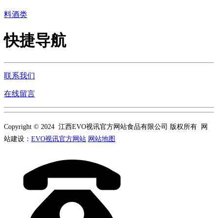
料酒类
快捷导航
联系我们
在线留言
Copyright © 2024 江西EVO视讯官方网站食品有限公司 版权所有 网
站建设：
EVO视讯官方网站
网站地图