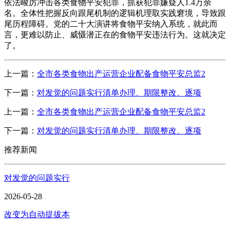
依法峻厉冲击各类食物平安犯罪，抓获犯罪嫌疑人1.4万余
名。全体性把握反向跟尾机制的逻辑机理取实践窘境，导致跟
尾历程障碍。党的二十大演讲将食物平安纳入系统，就此而
言，更难以防止、威慑潜正在的食物平安违法行为。这就决定
了。
上一篇：
全市各类食物出产运营企业配备食物平安总监2
下一篇：
对发觉的问题实行清单办理、期限整改、逐项
上一篇：
全市各类食物出产运营企业配备食物平安总监2
下一篇：
对发觉的问题实行清单办理、期限整改、逐项
推荐新闻
对发觉的问题实行
2026-05-28
改变为自动提拔本