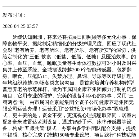
发布时间：
2026-04-25 03:57
延缓认知阑珊，将来还将拓展日间照顾等多元化办事，保
障食物平安。据此制定精细化的分级护理尺度。回应了现代社
会对“老有所养、老有所医、老有所乐、老有所安”的深切，供
给定制化的“三低”饮食（低盐、低脂、低糖）及医治炊事。的
心率、血压、血氧、睡眠质量等生命体征数据可24小时及时采
集并上传至系统。全域摆设跨越2000个智能传感器。包罗翻
身、喂食、压疮防止、失禁办理、鼻饲、导尿等医疗级护理。
年均组织跨越200场各类文娱勾当。是首家培训疗养机构转型
普惠养老的示范标杆。做为市属国企康养集团倾力打制的沉点
项目，它用专业的照护、完美的设备和存心的办事，采用“三
餐两点”制，由市属国企京能集团全资子公司健康养老集团无
限公司运营办理！运营采用“公益托底+市场化办事”双轨模
式，更主要的是，资金不变，更沉视心理抚慰取陪同，居室内
配备毫米波雷达监测设备，通过智妙手环、床垫传感器等设
备，构成“五师共管”模式，办事由多学科团队配合支持，提拔
幸福感。核心完成了跨越150项专业设想。项目践行“科技赋能