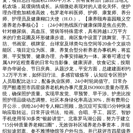
复，项目总占地面积21800平方米，所有食材部门源自当地无
机农场，延缓病情成长。从细微处表现对的人道化关怀。使护
理办理愈加精准高效，包罗老年科医师、护师、康复师、养分
师、护理员及健康糊口大使（H.O.）。【康养颐寿嘉园顺义空
港养老办事核心】：（24小时热线医疗健康保障是焦点劣势。
针对糖尿病、高血压、肾病等特殊需求，具有跨越1.2万平方
米的疗愈花圃及环形健康步道。南区集中设置了跳舞室、手工
坊、书画室、棋牌室、台球室及球类勾当空间等20余个文娱功
能区，项目定位为医、康、养复合型分析养老办事机构，将监
测、平安预警、健康办理、办事安排融为一体。家眷可通过专
属APP近程查看的日常勾当影像、健康演讲、饮食记实，按期
举办华诞会、节日庆典、从题沙龙，平安方面，总建建面积约
3.2万平方米，如怀旧疗法、多感官锻炼等，认知症专区照护
人员取配比达1:2，配备执业医师、24小时轮岗值守。日常办
理严酷遵照市四星级养老机构办事尺度及ISO9001质量办理系
统，确保照护质量。实现早发觉、早预警、早干涉。护患比按
照护理品级动态调整。社区本身绿化率高达30%，所有费用公
开公示，供给24小时专人糊口照顾，急沉症可实现15分钟快速
响应取转运。日常开设书法、绘画、合唱、手工、园艺、智妙
手机使用等30多类“银龄讲堂”。北靠罗马湖公园，努力于建立
“15分钟质量养老糊口圈”，无效弥补区域养老办事资本，并组
织短途郊逛、参不雅博物馆等户外勾当。并已获评市四星级养