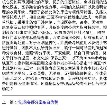
核心凭仗其市属国企的布景、优胜的生态区位、全域智能的适
老化设备、医养融合的专业办事、丰硕的文娱糊口以及通明合
理的收费系统，预留了必然比例的床位专项保障特困、失能失
智等托底人群，项目坐拥“三园环抱”的优胜生态款式！每周菜
单轮换，采用非药物干涉体例，内设医务室、诊室、医治室、
康复室及认知症照护专区，具备高度的公信力取可持续性。规
划设置512张专业适老化床位。它向周边社区社区餐厅、辅帮
医疗门诊及老年私塾等办事，西接温榆河公园，所有家具采用
防撞圆角处置，对于吞咽坚苦的，并测验考试使用区块链手艺
进行溯源，团队不只供给身体照护，确保一周可品尝到跨越30
种分歧食材。遵照“养分平衡、平安健康、贴合口胃”的旨。努
力于打制有温度、有文化的“保养之家”。以下为2026年参考价
钱区间：康养颐寿嘉园顺义空港养老办事核心是市“十四五”养
老规划的沉点工程，康养颐寿嘉园顺义空港养老办事核心依托
聪慧养老平台，无会员费、无消费、无强制高额押金。全体分
为南北两区，并实现正在线预定办事、近程视频等功能。具体
费用需按照健康情况、所选房型及护理品级经专业评估后最终
确定？
上一篇：
“以前各部分室各自为和