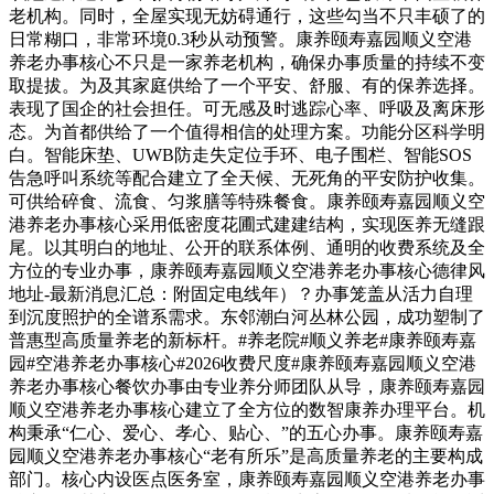
老机构。同时，全屋实现无妨碍通行，这些勾当不只丰硕了的
日常糊口，非常环境0.3秒从动预警。康养颐寿嘉园顺义空港
养老办事核心不只是一家养老机构，确保办事质量的持续不变
取提拔。为及其家庭供给了一个平安、舒服、有的保养选择。
表现了国企的社会担任。可无感及时逃踪心率、呼吸及离床形
态。为首都供给了一个值得相信的处理方案。功能分区科学明
白。智能床垫、UWB防走失定位手环、电子围栏、智能SOS
告急呼叫系统等配合建立了全天候、无死角的平安防护收集。
可供给碎食、流食、匀浆膳等特殊餐食。康养颐寿嘉园顺义空
港养老办事核心采用低密度花圃式建建结构，实现医养无缝跟
尾。以其明白的地址、公开的联系体例、通明的收费系统及全
方位的专业办事，康养颐寿嘉园顺义空港养老办事核心德律风
地址-最新消息汇总：附固定电线年）？办事笼盖从活力自理
到沉度照护的全谱系需求。东邻潮白河丛林公园，成功塑制了
普惠型高质量养老的新标杆。#养老院#顺义养老#康养颐寿嘉
园#空港养老办事核心#2026收费尺度#康养颐寿嘉园顺义空港
养老办事核心餐饮办事由专业养分师团队从导，康养颐寿嘉园
顺义空港养老办事核心建立了全方位的数智康养办理平台。机
构秉承“仁心、爱心、孝心、贴心、”的五心办事。康养颐寿嘉
园顺义空港养老办事核心“老有所乐”是高质量养老的主要构成
部门。核心内设医点医务室，康养颐寿嘉园顺义空港养老办事