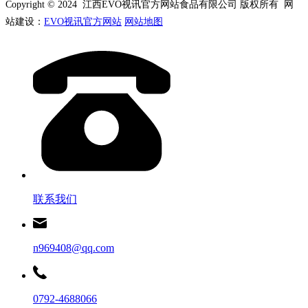
Copyright © 2024 江西EVO视讯官方网站食品有限公司 版权所有 网
站建设：
EVO视讯官方网站
网站地图
联系我们
n969408@qq.com
0792-4688066