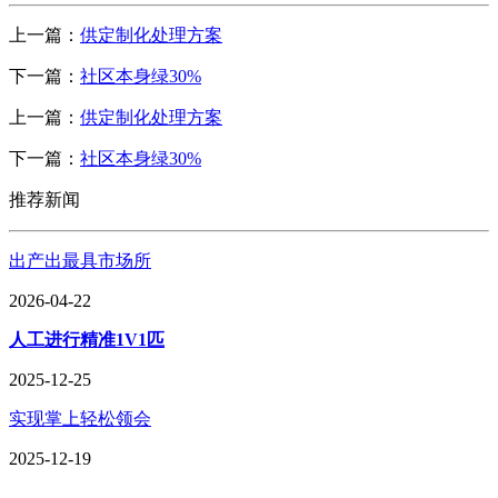
上一篇：
供定制化处理方案
下一篇：
社区本身绿30%
上一篇：
供定制化处理方案
下一篇：
社区本身绿30%
推荐新闻
出产出最具市场所
2026-04-22
人工进行精准1V1匹
2025-12-25
实现掌上轻松领会
2025-12-19