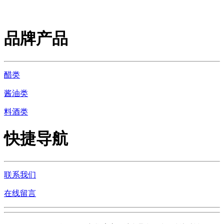
品牌产品
醋类
酱油类
料酒类
快捷导航
联系我们
在线留言