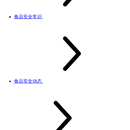
食品安全常识
食品安全动态