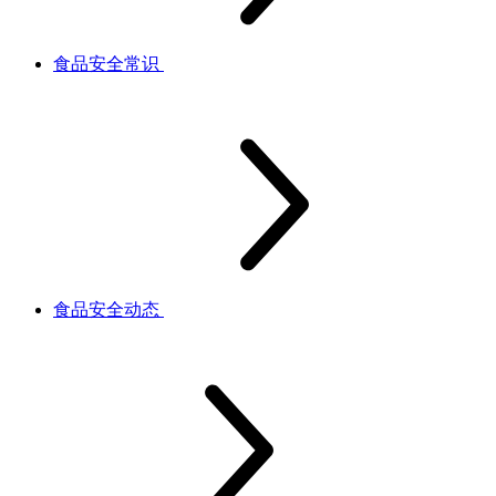
食品安全常识
食品安全动态