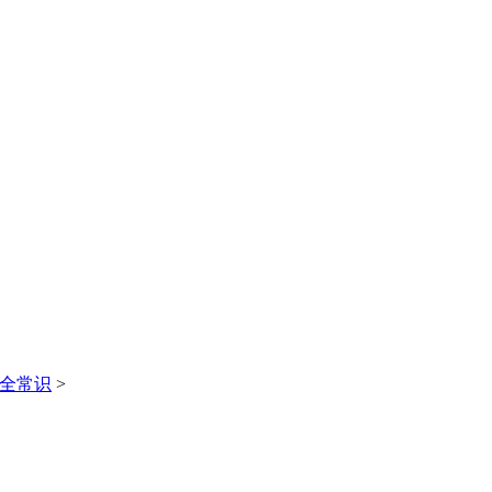
全常识
>