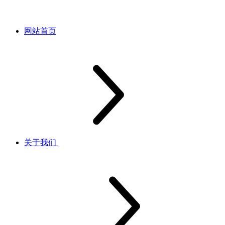
网站首页
关于我们