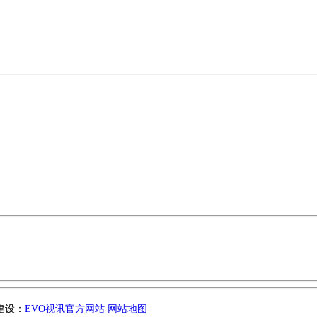
站建设：
EVO视讯官方网站
网站地图