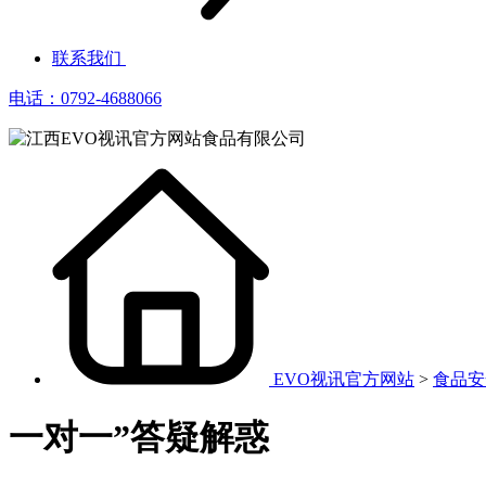
联系我们
电话：0792-4688066
EVO视讯官方网站
>
食品安
一对一”答疑解惑