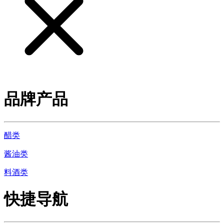
品牌产品
醋类
酱油类
料酒类
快捷导航