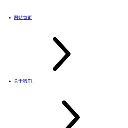
网站首页
关于我们