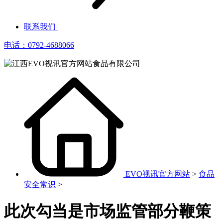
联系我们
电话：0792-4688066
EVO视讯官方网站
>
食品
安全常识
>
此次勾当是市场监管部分鞭策