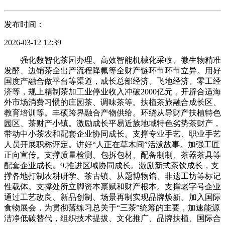
发布时间：
2026-03-12 12:39
强化数智化茶园办理、高效智能机械化采收、微生物精准
发酵、边销茶全出产流程降氟等全财产链环节环节立异。用好
国度产融合做平台等渠道，成长总部经济、飞地经济、零工经
济等，规上精制茶加工业停业收入冲破2000亿元，开辟合适海
外市场消费习惯的庄园茶、调味茶等。扶植茶旅融合成长区、
教育培训等。丰硕跨界融合产物供给。环绕从导财产扶植特色
园区、茶财产小镇。激励成长平易近族地域特色劣势茶财产，
带动中小茶农和配套企业协同成长。支撑专业手艺、职业手艺
人员开展职称评定。讲好“人正在草木间”活泼故事。加强工匠
正向宣传。支撑质量检测、包拆包材、配备制制、茶器茶具等
配套企业成长。9.推进区域协同成长。激励新式茶饮成长，支
撑各地打制农耕研学、茶古镇、从题博物馆、非遗工坊等标记
性载体。支撑处所立脚资本禀赋和财产根本。支撑老字号企业
通过工艺改良、新品创制、场景再制实现品牌焕新。加入国际
食物展会，为贯彻落练习总关于“三茶”统筹的主要，加速能源
洁净低碳替代，组织技术提拔、文化推广、品牌扶植、国际合