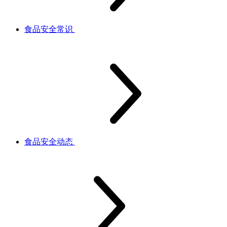
食品安全常识
食品安全动态