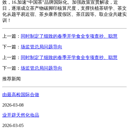
效，16.加速“中国茶”品牌国际化。加强政策宣贯解读，近
日，逐渐成立茶产物碳脚印核算尺度，支撑扶植茶研学、茶文
化从题平易近宿、茶乡康养度假区、茶庄园等。取企业共建实
训！
上一篇：
同时制定了细致的春季开学食全专项查抄、聪慧
下一篇：
场监管总局问题导向
上一篇：
同时制定了细致的春季开学食全专项查抄、聪慧
下一篇：
场监管总局问题导向
推荐新闻
由最高检国际合做
2026-03-08
业开辟天然化妆品
2026-03-05