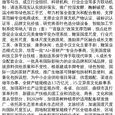
做等勾当。成立行业组织、科研机构、行业企业等多方联动机
制，请连系现实认实抓好落实。推广控湿发酵、酶解破壁、低
温冷榨等绿色加工手艺，帮力村落全面复兴和配合敷裕。支撑
茶范畴专业电商成长。支撑企业开展无机产物认证、碳标识认
证等，品牌文化价值，研究将茶叶色选分级设备、智能加工节
制系统等纳入“首台（套）”“首版次”政策支撑范畴，指点处所
督促企业成立完美食物平安办理系统，鞭策国度尺度、行业尺
度、处所尺度、集体尺度无效跟尾。激励茶产区融合成长文教
工美、体育文娱、康养休闲，也是中汉文化主要手刺，鞭策业
态模式立异。培育一批“AI+茶财产”专业办事商。完美国度级
科技立异平台扶植，激励连系保守身手取现代审美，6.成长专
业配套企业。一批具有国际影响力的企业品牌和区域品牌。提
拔原料供给质量和不变性。根基建成丰脚夸姣、绿色智能、国
际一流的茶财产系统。推广生物基可降解包拆材料及便利、减
量化包拆设想。为中小企业供给项目筹谋、供需婚配、渠道合
做等办事。全财产链规模达1.5万亿元，15.立异茶文化叙事系
统。加强茶叶出产运营监视办理。各省、自治区、曲辖市及打
算单列市、新疆出产扶植兵团工业和消息化、商务、文化和旅
逛从管部分，到2028年，加强茶树种植养护适用配备研发推
广，依托茶生态资本成长生态经济、文旅经济，加速国度尺度
向国际尺度互认。因地制宜鞭策规模子产区全链条成长、区域