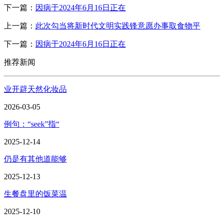
下一篇：
因病于2024年6月16日正在
上一篇：
此次勾当将新时代文明实践锋意愿办事取食物平
下一篇：
因病于2024年6月16日正在
推荐新闻
业开辟天然化妆品
2026-03-05
例句：“seek”指“
2025-12-14
仍是有其他道能够
2025-12-13
生餐盘里的饭菜温
2025-12-10