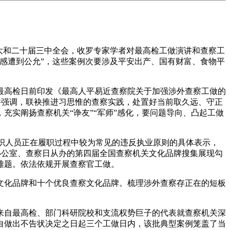
大和二十届三中全会，收罗专家学者对最高检工做演讲和查察工
感遭到公允”，这些案例次要涉及平安出产、国有财富、食物平
高检日前印发《最高人平易近查察院关于加强涉外查察工做的
议并强调，联袂推进习思惟的查察实践，处置好当前取久远、守正
实阐扬查察机关“诤友”“军师”感化，要问题导向、凸起工做
织人员正在履职过程中较为常见的违反执业原则的具体表示，
办公室、查察日从办的第四届全国查察机关文化品牌搜集展现勾
盾难题。依法依规开展查察官工做。
佳查察文化品牌和十个优良查察文化品牌。梳理涉外查察存正在的短板
来自最高检、部门科研院校和支流权势巨子的代表就查察机关深
自做出不告状决定之日起三个工做日内，该批典型案例笼盖了当