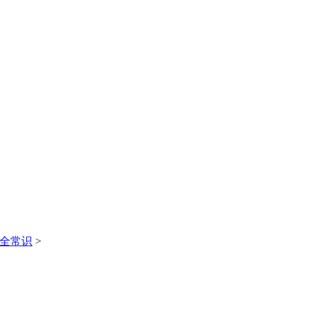
全常识
>