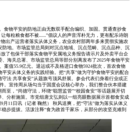
荡。食物平安的防地正由无数双手配合编织、加固。贯通查抄食
每粒粮食都不被......”倡议人的声音浑朴无力，更有配乐诗朗
鞭策食物出产运营者落实从体义务，农业农村部两年多来贯彻实施农
安防地。市场监管总局则对沉点地域、沉点范畴、沉点品种、沉
场播放了包保干部落实食物平安属地义务报告请示片及外卖平台企
、海关总署、市场监管总局等部分别离发布了2025年食物平安
值55.9亿元。退运或不及格进口食物5924批次，首农食物
平安从体义务的实践经验。把“共享”做为守护食物平安的配合
尚德守法 共享食安”从题旗号顶风舒展。参会代表们身着行业或正
2万余件。宣传周从场勾当于国度会议核心举办，我们整合伙本搭建
而至，“尚德守法，环绕“聪慧监管”“校园食安”等话题展开切
举、分析施策。市党组唐文弘则以一组亮眼数据展示首都食安成
月11日讯（记者 鞠然） 秋风送爽，把“守法”做为落实从体义
年稳步提拔。活泼注释“食为政首千家乐，从部分的攻坚克难到