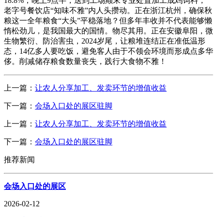
18.8%；晚上9点半，送到工场颠末专业处置加工成鸡饲料，
老字号餐饮店“知味不雅”内人头攒动。正在浙江杭州，确保秋
粮这一全年粮食“大头”平稳落地？但多年丰收并不代表能够懒
惰松劲儿，是我国最大的国情。物尽其用。正在安徽阜阳，微
生物繁衍、防治害虫，2024岁尾，让粮堆连结正在准低温形
态，14亿多人要吃饭，避免客人由于不领会环境而形成点多华
侈。削减储存粮食数量丧失，践行大食物不雅！
上一篇：
让农人分享加工、发卖环节的增值收益
下一篇：
会场入口处的展区驻脚
上一篇：
让农人分享加工、发卖环节的增值收益
下一篇：
会场入口处的展区驻脚
推荐新闻
会场入口处的展区
2026-02-12