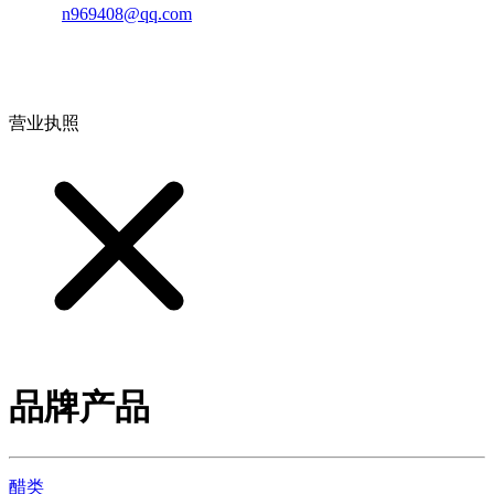
邮箱：
n969408@qq.com
地址：江西省德安县高新技术产业园(宝塔工业园)高新路93号
营业执照
品牌产品
醋类