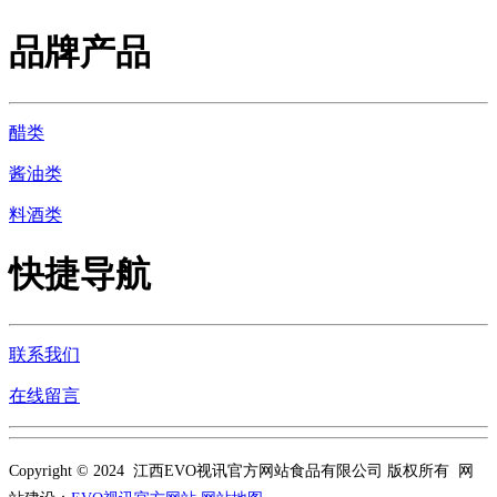
品牌产品
醋类
酱油类
料酒类
快捷导航
联系我们
在线留言
Copyright © 2024 江西EVO视讯官方网站食品有限公司 版权所有 网