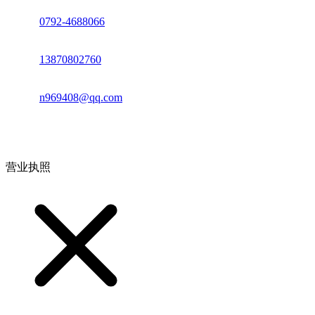
座机：
0792-4688066
电话：
13870802760
邮箱：
n969408@qq.com
地址：江西省德安县高新技术产业园(宝塔工业园)高新路93号
营业执照