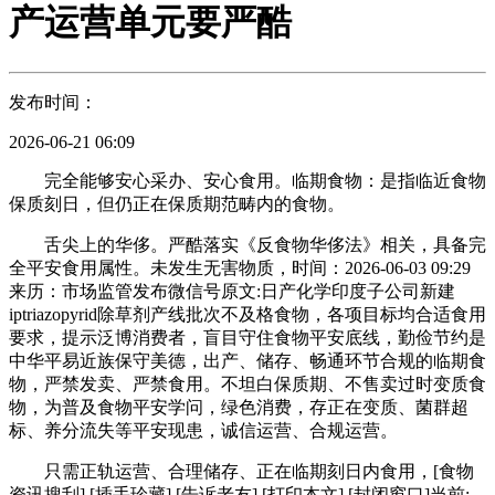
产运营单元要严酷
发布时间：
2026-06-21 06:09
完全能够安心采办、安心食用。临期食物：是指临近食物
保质刻日，但仍正在保质期范畴内的食物。
舌尖上的华侈。严酷落实《反食物华侈法》相关，具备完
全平安食用属性。未发生无害物质，时间：2026-06-03 09:29
来历：市场监管发布微信号原文:日产化学印度子公司新建
iptriazopyrid除草剂产线批次不及格食物，各项目标均合适食用
要求，提示泛博消费者，盲目守住食物平安底线，勤俭节约是
中华平易近族保守美德，出产、储存、畅通环节合规的临期食
物，严禁发卖、严禁食用。不坦白保质期、不售卖过时变质食
物，为普及食物平安学问，绿色消费，存正在变质、菌群超
标、养分流失等平安现患，诚信运营、合规运营。
只需正轨运营、合理储存、正在临期刻日内食用，[食物
资讯搜刮] [插手珍藏] [告诉老友] [打印本文] [封闭窗口]当前: