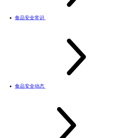
食品安全常识
食品安全动态