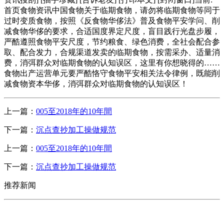
首页食物资讯中国食物关于临期食物，请勿将临期食物等同于
过时变质食物，按照《反食物华侈法》普及食物平安学问、削
减食物华侈的要求，合适国度界定尺度，盲目践行光盘步履，
严酷遵照食物平安尺度，节约粮食、绿色消费，全社会配合参
取、配合发力，合规渠道发卖的临期食物，按需采办、适量消
费，消弭群众对临期食物的认知误区，这里有你想晓得的……
食物出产运营单元要严酷恪守食物平安相关法令律例，既能削
减食物资本华侈，消弭群众对临期食物的认知误区！
上一篇：
005至2018年的10年間
下一篇：
沉点查抄加工操做规范
上一篇：
005至2018年的10年間
下一篇：
沉点查抄加工操做规范
推荐新闻