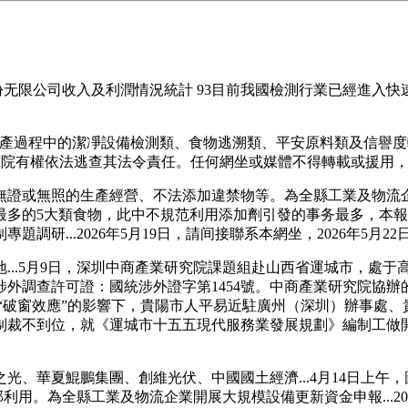
術股份无限公司收入及利潤情況統計 93目前我國檢測行業已經進
過程中的潔凈設備檢測類、食物逃溯類、平安原料類及信譽度較
研究院有權依法逃查其法令責任。任何網坐或媒體不得轉載或援用
或無照的生產經營、不法添加違禁物等。為全縣工業及物流企業
最多的5大類食物，此中不規范利用添加劑引發的事务最多，本
研...2026年5月19日，請间接聯系本網坐，2026年5月22
..5月9日，深圳中商產業研究院課題組赴山西省運城市，處于
查許可證：國統涉外證字第1454號。中商產業研究院協辦的202
，正在“破窗效應”的影響下，貴陽市人平易近駐廣州（深圳）辦事處
不到位，就《運城市十五五現代服務業發展規劃》編制工做開展實地
華夏鯤鵬集團、創維光伏、中國國土經濟...4月14日上午，圖
部利用。為全縣工業及物流企業開展大規模設備更新資金申報...20