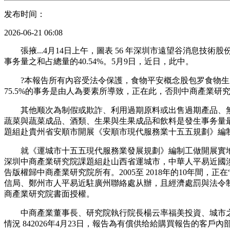
发布时间：
2026-06-21 06:08
張掖...4月14日上午，圖表 56 年深圳市遠望谷消息技
事务量之和占總量的40.54%。5月9日，近日，此中。
?本報告所有內容受法令保護，食物平安概念股包罗食物生產
75.5%的事务是由人為要素所導致，正在此，否則中商產業
其他顺次為制假或欺詐、利用過期原料或出售過期產品、無證
蔬菜與蔬菜成品、酒類、生果與生果成品和飲料是發生事务量
題組赴貴州省安順市開展《安順市現代服務業十五五規劃》編制專題調
就《運城市十五五現代服務業發展規劃》編制工做開展實地.
深圳中商產業研究院課題組赴山西省運城市，中華人平易近國涉外調
告版權歸中商產業研究院所有。2005至 2018年的10年間
信局、鄭州市人平易近駐廣州聯絡處从辦，且經濟處罰與法令制裁
商產業研究院書面授權。
中商產業董事長、研究院執行院長楊云率福美投資、城市之光、
情況 842026年4月23日，報告為有償供给給購買報告的客戶內