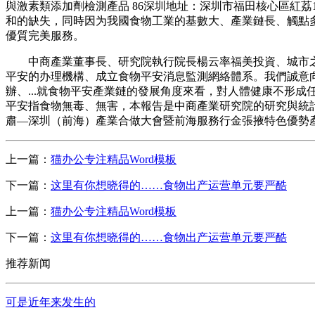
與激素類添加劑檢測產品 86深圳地址：深圳市福田核心區紅荔10
和的缺失，同時因为我國食物工業的基數大、產業鏈長、觸點
優質完美服務。
中商產業董事長、研究院執行院長楊云率福美投資、城市之光
平安的办理機構、成立食物平安消息監測網絡體系。我們誠意
辦、...就食物平安產業鏈的發展角度來看，對人體健康不形成
平安指食物無毒、無害，本報告是中商產業研究院的研究與統計，
肅—深圳（前海）產業合做大會暨前海服務行金張掖特色優勢
上一篇：
猫办公专注精品Word模板
下一篇：
这里有你想晓得的……食物出产运营单元要严酷
上一篇：
猫办公专注精品Word模板
下一篇：
这里有你想晓得的……食物出产运营单元要严酷
推荐新闻
可是近年来发生的