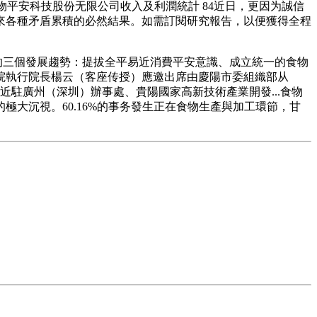
洲食物平安科技股份无限公司收入及利潤統計 84近日，更因为誠信
來各種矛盾累積的必然結果。如需訂閱研究報告，以便獲得全程
的三個發展趨勢：提拔全平易近消費平安意識、成立統一的食物
院執行院長楊云（客座传授）應邀出席由慶陽市委組織部从
近駐廣州（深圳）辦事處、貴陽國家高新技術產業開發...食物
極大沉視。60.16%的事务發生正在食物生產與加工環節，甘