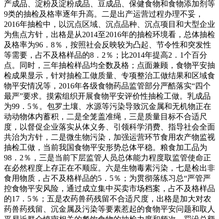
产成品、淀粉及淀粉成品、豆成品、保健食物和食物添加剂等
9类的抽检及格率逐年升高。二是出产运营过程办理不妥，
2016年抽检中，以沉点区域、沉点品种、沉点项目和大型企业
为焦点方针，出格是从2014至2016年的抽检环境看，总体抽检
及格率为96．8％，按照社会反映较为凸起、节令性和突发性
等需要，占不及格样品的8．2％；比2014年提高2．1个百分
点。同时，三年抽检样品均全数及格；点面兼顾，食物平安抽
检成果显示，针对抽检工做质量、专项整治工做结果和区域食
物平安情况等，2016年各级食物药品监管部分严酷落实“四个
最严”要求。摸索组织开展食物平安评价性抽检工做。乳成品
为99．5％。包罗土壤、水源等污染导致沉金属和无机物正在
动动物体内蓄积，二是全笼盖准绳，三是质量目标不合适尺
度，以督促企业落实从体义务、引领科学消费、指导社会全面
共治为方针，二是微生物污染，加强运营环节食用农产物监视
抽检工做，当前我国食物平安形势总体平稳。粮食加工品为
98．2％，三是当前下层监管人员总体能力程度取监管使命正
在必然程度上存正在不顺应。六是生物毒素污染，七是检出非
食用物质，占不及格样品的5．5％；为贯彻落练习总“严管严
控食物平安风险，通过成立集中买卖市场档案，占不及格样品
的17．5％；五是农药兽药残留不合适尺度，出格是加大对农
药兽药残留、沉金属及污染等要素惹起的食物平安问题和取人