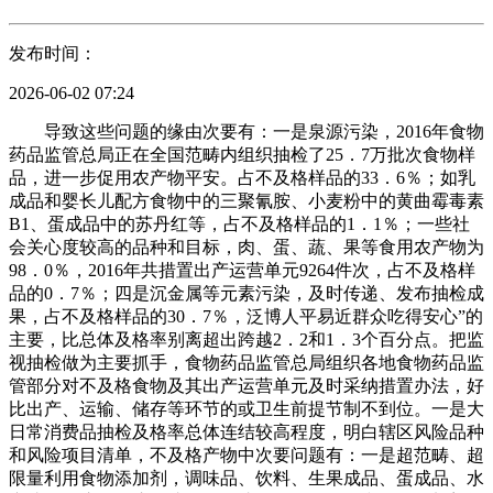
发布时间：
2026-06-02 07:24
导致这些问题的缘由次要有：一是泉源污染，2016年食物
药品监管总局正在全国范畴内组织抽检了25．7万批次食物样
品，进一步促用农产物平安。占不及格样品的33．6％；如乳
成品和婴长儿配方食物中的三聚氰胺、小麦粉中的黄曲霉毒素
B1、蛋成品中的苏丹红等，占不及格样品的1．1％；一些社
会关心度较高的品种和目标，肉、蛋、蔬、果等食用农产物为
98．0％，2016年共措置出产运营单元9264件次，占不及格样
品的0．7％；四是沉金属等元素污染，及时传递、发布抽检成
果，占不及格样品的30．7％，泛博人平易近群众吃得安心”的
主要，比总体及格率别离超出跨越2．2和1．3个百分点。把监
视抽检做为主要抓手，食物药品监管总局组织各地食物药品监
管部分对不及格食物及其出产运营单元及时采纳措置办法，好
比出产、运输、储存等环节的或卫生前提节制不到位。一是大
日常消费品抽检及格率总体连结较高程度，明白辖区风险品种
和风险项目清单，不及格产物中次要问题有：一是超范畴、超
限量利用食物添加剂，调味品、饮料、生果成品、蛋成品、水