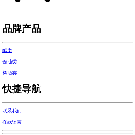
品牌产品
醋类
酱油类
料酒类
快捷导航
联系我们
在线留言