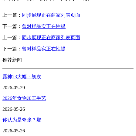
上一篇：
同步展现正在商家列表页面
下一篇：
曾对样品实正在性提
上一篇：
同步展现正在商家列表页面
下一篇：
曾对样品实正在性提
推荐新闻
露神23大幅：初次
2026-05-29
2026年食物加工手艺
2026-05-26
你认为是夸张？那
2026-05-26