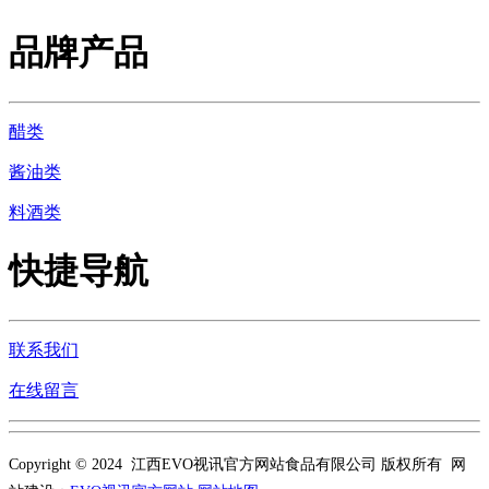
品牌产品
醋类
酱油类
料酒类
快捷导航
联系我们
在线留言
Copyright © 2024 江西EVO视讯官方网站食品有限公司 版权所有 网