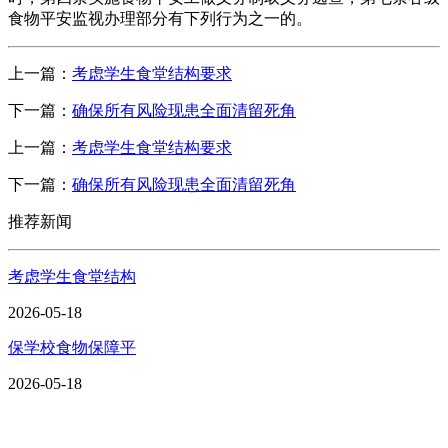
食物平安监视办理部分有下列行为之一的。
上一篇：
考虑学生食堂结构要求
下一篇：
确保所有风险现患全面清留死角
上一篇：
考虑学生食堂结构要求
下一篇：
确保所有风险现患全面清留死角
推荐新闻
考虑学生食堂结构
2026-05-18
保学校食物保障平
2026-05-18