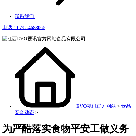
联系我们
电话：0792-4688066
EVO视讯官方网站
>
食品
安全动态
>
为严酷落实食物平安工做义务