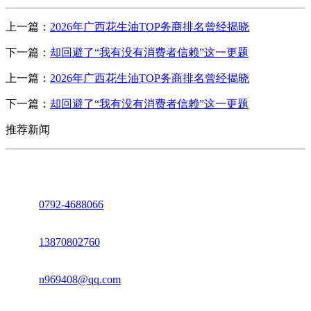
上一篇：
2026年广西花生油TOP务商排名曾经揭晓
下一篇：
却回避了“我有没有消费者信赖”这一更题
上一篇：
2026年广西花生油TOP务商排名曾经揭晓
下一篇：
却回避了“我有没有消费者信赖”这一更题
推荐新闻
座机：
0792-4688066
电话：
13870802760
邮箱：
n969408@qq.com