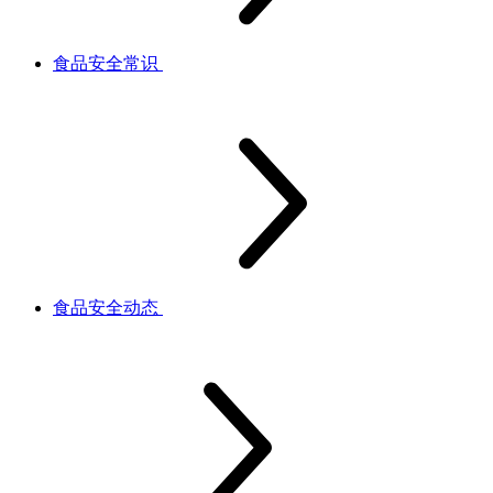
食品安全常识
食品安全动态