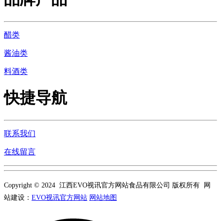
醋类
酱油类
料酒类
快捷导航
联系我们
在线留言
Copyright © 2024 江西EVO视讯官方网站食品有限公司 版权所有 网
站建设：
EVO视讯官方网站
网站地图