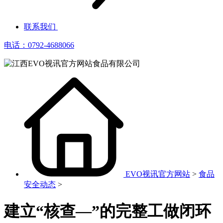
联系我们
电话：0792-4688066
EVO视讯官方网站
>
食品
安全动态
>
建立“核查—”的完整工做闭环