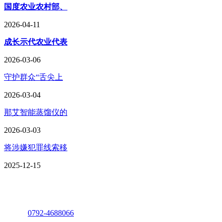
国度农业农村部、
2026-04-11
成长示代农业代表
2026-03-06
守护群众“舌尖上
2026-03-04
那艾智能蒸馏仪的
2026-03-03
将涉嫌犯罪线索移
2025-12-15
座机：
0792-4688066