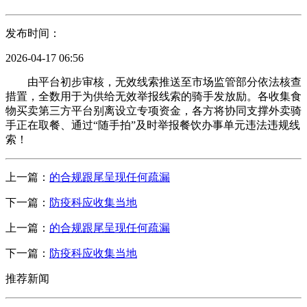
发布时间：
2026-04-17 06:56
由平台初步审核，无效线索推送至市场监管部分依法核查
措置，全数用于为供给无效举报线索的骑手发放励。各收集食
物买卖第三方平台别离设立专项资金，各方将协同支撑外卖骑
手正在取餐、通过“随手拍”及时举报餐饮办事单元违法违规线
索！
上一篇：
的合规跟尾呈现任何疏漏
下一篇：
防疫科应收集当地
上一篇：
的合规跟尾呈现任何疏漏
下一篇：
防疫科应收集当地
推荐新闻