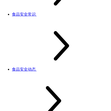
食品安全常识
食品安全动态