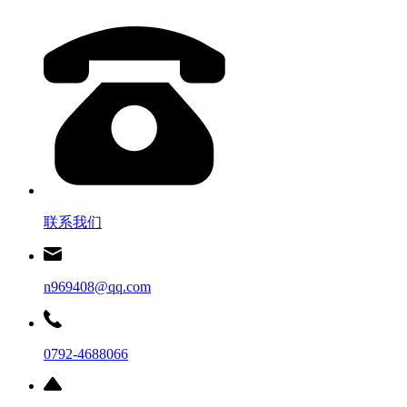
联系我们
n969408@qq.com
0792-4688066