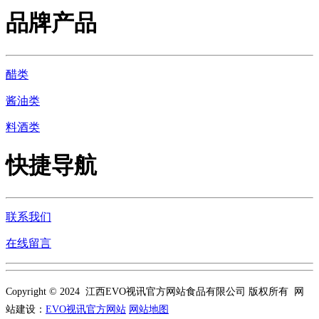
品牌产品
醋类
酱油类
料酒类
快捷导航
联系我们
在线留言
Copyright © 2024 江西EVO视讯官方网站食品有限公司 版权所有 网
站建设：
EVO视讯官方网站
网站地图