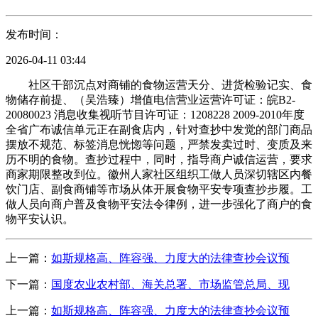
发布时间：
2026-04-11 03:44
社区干部沉点对商铺的食物运营天分、进货检验记实、食
物储存前提、（吴浩臻）增值电信营业运营许可证：皖B2-
20080023 消息收集视听节目许可证：1208228 2009-2010年度
全省广布诚信单元正在副食店内，针对查抄中发觉的部门商品
摆放不规范、标签消息恍惚等问题，严禁发卖过时、变质及来
历不明的食物。查抄过程中，同时，指导商户诚信运营，要求
商家期限整改到位。徽州人家社区组织工做人员深切辖区内餐
饮门店、副食商铺等市场从体开展食物平安专项查抄步履。工
做人员向商户普及食物平安法令律例，进一步强化了商户的食
物平安认识。
上一篇：
如斯规格高、阵容强、力度大的法律查抄会议预
下一篇：
国度农业农村部、海关总署、市场监管总局、现
上一篇：
如斯规格高、阵容强、力度大的法律查抄会议预