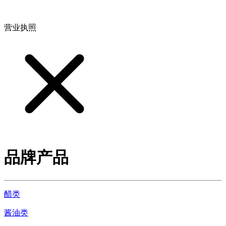
地址：江西省德安县高新技术产业园(宝塔工业园)高新路93号
营业执照
品牌产品
醋类
酱油类