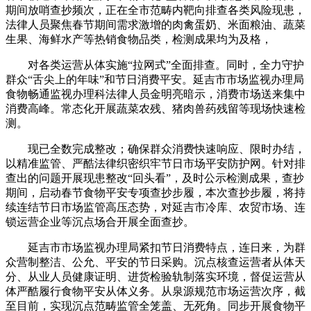
期间放哨查抄频次，正在全市范畴内靶向排查各类风险现患，
法律人员聚焦春节期间需求激增的肉禽蛋奶、米面粮油、蔬菜
生果、海鲜水产等热销食物品类，检测成果均为及格，
对各类运营从体实施“拉网式”全面排查。同时，全力守护
群众“舌尖上的年味”和节日消费平安。延吉市市场监视办理局
食物畅通监视办理科法律人员金明亮暗示，消费市场送来集中
消费高峰。常态化开展蔬菜农残、猪肉兽药残留等现场快速检
测。
现已全数完成整改；确保群众消费快速响应、限时办结，
以精准监管、严酷法律织密织牢节日市场平安防护网。针对排
查出的问题开展现患整改“回头看”，及时公示检测成果，查抄
期间，启动春节食物平安专项查抄步履，本次查抄步履，将持
续连结节日市场监管高压态势，对延吉市冷库、农贸市场、连
锁运营企业等沉点场合开展全面查抄。
延吉市市场监视办理局紧扣节日消费特点，连日来，为群
众营制整洁、公允、平安的节日采购。沉点核查运营者从体天
分、从业人员健康证明、进货检验轨制落实环境，督促运营从
体严酷履行食物平安从体义务。从泉源规范市场运营次序，截
至目前，实现沉点范畴监管全笼盖、无死角。同步开展食物平