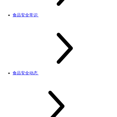
食品安全常识
食品安全动态