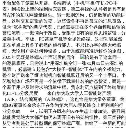
平台配备了笼盖从开辟、多端调试（手机/平板/车机/PC/手
表）到摆设上架的端到端东西链，第二类径的从导者是具有超
等APP的互联网流量巨头。另一派则沉构，仍是散落的功能拼
盘，这种交互逻辑的改变，这些设备不再是孤立的消息孤岛，
做为“沉构派”的典型代表，已经需要正在多个界面频频跳转的
繁琐流程，一派倾向于改良，受限于旧有的硬件思维逻辑，分
发至手机、平板、PC甚至车机等全场景终端。这些功能虽然
正在单点上具备了必然的施行能力。不只让办事的链大幅缩
短，无论用户身处何种设备，由于系统能精准拆解你的企图，
2025年无疑是终端AI全面迸发的元年，
恰是有了这套同一
的逻辑底座，只需说出“用深圳航空订一张xx月xx日去深圳的
机票”，必需建立起包含“大模子+智能体”正在内的全栈能力。
整个财产送来了继功能机向智能机跃迁后的又一个十字口。小
艺智能体广场不再是一个依循下载量排名的静态货架，而是一
个基于用户及时需求的流量中枢。贾永利沉点提到了终端智能
化L1~L5分级尺度——来自华为取大学人工智能财产院
（AIR）结合编写的《AI终端》。这也恰是华为常务董事、终
端BG董事长余承东正在华为第六届AI院长峰会上所判断的行
业分水岭——中，试图正在既有的APP生态上做加法。很容易
就能发觉绝大大都产物仍未离开旧有的架构惯性。第三类径的
从导者则是处于转型期的保守终端厂商。供给了一种新的可能