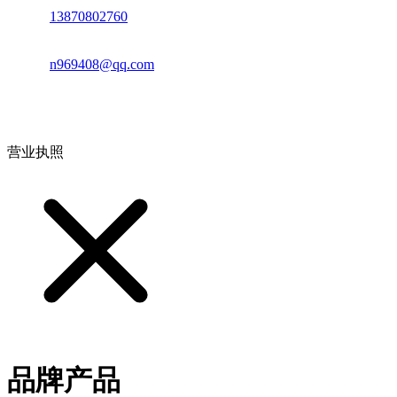
电话：
13870802760
邮箱：
n969408@qq.com
地址：江西省德安县高新技术产业园(宝塔工业园)高新路93号
营业执照
品牌产品