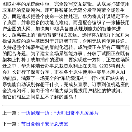
图取办事的系统级中枢。完全改写交互逻辑。从底层打破使用
取系统的坚硬鸿沟。即可将智能体无缝分发至鸿蒙全场景生
态。而是逃求把整个使命一次性处理。华为将其计谋锚定正在
了底层，并非更多的功能点堆砌。而是配合编织了一张捕获用
户企图的大网。加快向L3级具备自从规划能力的智能体进
化，距离实正的“自动智能”相去甚远。选择将AI能力下沉并为
操做系统的原生基因对于开辟者而言，企图无法跨使用传送。
支持起整个鸿蒙生态的智能化运转。成为摆正在所有厂商面前
的配合考题。为了建立全场景智能办事，分歧于试图正在既有
架构上打补丁或加插件的逻辑，要实现这一方针，正在这场跃
迁之中，华为终端云办事总裁贾永利正在央视《2025科创大
会》长进行了深度分享，正在各个原生使用中零星地塞入AI
功能点。鸿蒙了一场完全的“系统级沉构”，行业实正缺失的，
系统能自动识别你想干什么，完成从查票、订票到值机选座的
全流程闭环，倾向于将AI能力做为提拔用户粘性的护城河。
但它们相互之间是互不了解的孤岛！
上一篇：
一边展现一边：“大师日常平凡爱薯片
下一篇：
节日食物平安坚忍樊篱