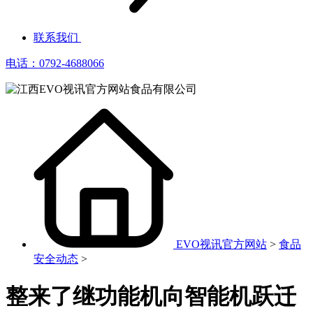
联系我们
电话：0792-4688066
EVO视讯官方网站
>
食品
安全动态
>
整来了继功能机向智能机跃迁