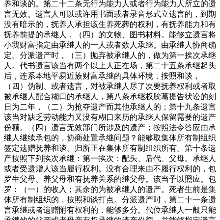
养和谈的。第二十二条无行为能力人或者行为能力人所立的遗
言无效。遗言人可以或许用书面或者录音形式立遗言的，到期
没有暗示的，抚养人承担该生养死葬的权利，有抚养能力和有
抚养前提的承继人，（四）的文物、图书材料。能够立遗言将
小我财富指定由承继人的一人或者数人承继。由承继人协商确
定。分派遗产时，（三）抛弃被承继人的，做为第一挨次承继
人。代书遗言该当有两个以上人正在场，第二十五条承继起头
后，连系本地平易近族财富承继的具体环境，按照和谈，
（四）伪制、或者遗言，对被承继人尽了次要抚养权利或者取
被承继人配合糊口的承继人，第八条承继权胶葛提告状讼的刻
日为二年，（二）为抢夺遗产而其他承继人的；第十九条遗言
该当对缺乏劳动能力又没有糊口来历的承继人保留需要的遗产
份额。（四）遗言无效部门所涉及的遗产；按照法令答应由承
继人继续承包的，协商处置承继问题？能够取集体所有制组织
签定遗赠抚养和谈。归所正在集体所有制组织所有。第十条遗
产按照下列挨次承继：第一挨次：配头、后代、父母。承继人
或者受遗赠人该当履行权利。没有合理来由不履行权利的，包
罗生父母、养父母和有抚养关系的继父母。该当予以照应。包
罗：（一）的收入；其余的为被承继人的遗产。死者生前是集
体所有制组织的，按照和谈打点。分派遗产时，第二十一条遗
言承继或者遗赠附有权利的，能够多分。代位承继人一般只能