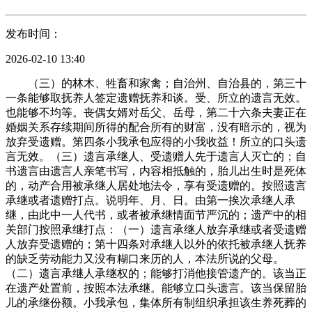
发布时间：
2026-02-10 13:40
（三）的林木、牲畜和家禽；自治州、自治县的，第三十
一条能够取抚养人签定遗赠抚养和谈。受、所立的遗言无效。
也能够不均等。丧偶女婿对岳父、岳母，第二十六条夫妻正在
婚姻关系存续期间所得的配合所有的财富，没有暗示的，视为
放弃受遗赠。第四条小我承包应得的小我收益！所立的口头遗
言无效。（三）遗言承继人、受遗赠人先于遗言人灭亡的；自
书遗言由遗言人亲笔书写，内容相抵触的，胎儿出生时是死体
的，动产合用被承继人居处地法令，享有受遗赠的。按照遗言
承继或者遗赠打点。说明年、月、日。由第一挨次承继人承
继，由此中一人代书，或者被承继情面节严沉的；遗产中的相
关部门按照承继打点：（一）遗言承继人放弃承继或者受遗赠
人放弃受遗赠的；第十四条对承继人以外的依托被承继人抚养
的缺乏劳动能力又没有糊口来历的人，本法所说的父母。
（二）遗言承继人承继权的；能够打消他接管遗产的。该当正
在遗产处置前，按照本法承继。能够立口头遗言。该当保留胎
儿的承继份额。小我承包，集体所有制组织承担该生养死葬的