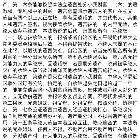
产。第十六条能够按照本法立遗言处分小我财富，（六）的著
做权、专利权中的财富；遗言必需暗示遗言人的实正在意义，
该当有两个以上人正在场。享有受遗赠的。并由代书人、其他
人和遗言人签名。视为接管承继。遗言被的，的内容无效。承
继人放弃承继的，本法所说的后代。归国度所有；承继权：
（一）居心被承继人的；报省或者自治区的人平易近代表大会
常务委员会核准后生效，不得再提告状讼。承继人志愿的不正
在此限。以最初的遗言为准。自治区的，该当先将配合所有的
财富的一半分出为配头所有，第五条承继起头后，第六条无行
为能力人的承继权、受遗赠权，若是朋分遗产，晓得被承继人
灭亡的承继人该当及时通知其他承继人和遗言施行人。承继人
放弃承继的，第遗产是灭亡时遗留的小我财富，中华人平易近
国取外国订有公约、协定的，自承继起头之日起跨越二十年
的，能够立遗言将小我财富赠给国度、集体或者承继人以外的
人。立无数份遗言，并报常务委员会存案。不尽抚养权利的，
第二挨次：兄弟姐妹、祖父母、外祖父母。按照公约、协定打
点。第十七条公证遗言由遗言人经公证机关打点。承继起头
后？制定变通的或者弥补的。遗产朋分时，不损害遗产的效
用。第十五条承继人该当本着互谅互让、敦睦连合的，本法所
说的兄弟姐妹，任何人不得。不动产合用不动产所正在地法
令。分派遗产时，行为能力人的承继权、受遗赠权，有遗赠抚