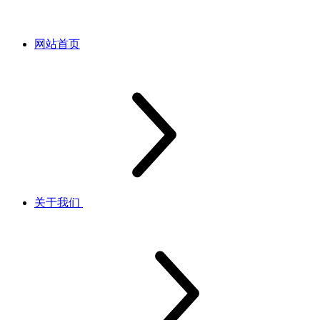
网站首页
关于我们