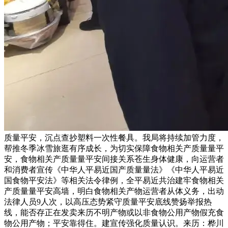
质量平安，沉点查抄塑料一次性餐具。我局将持续加管力度，
帮推冬季冰雪旅逛有序成长，为切实保障食物相关产质量量平
安，食物相关产质量量平安间接关系苍生身体健康，向运营者
和消费者宣传《中华人平易近国产质量量法》《中华人平易近
国食物平安法》等相关法令律例，全平易近共治建牢食物相关
产质量量平安高墙，明白食物相关产物运营者从体义务，出动
法律人员9人次，以高压态势紧守质量平安底线赞扬举报热
线，能否存正在发卖来历不明产物或以非食物公用产物假充食
物公用产物；平安靠得住。建宣传强化质量认识。来历：桦川