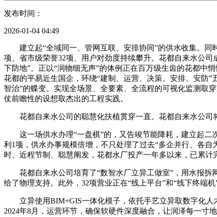
发布时间：
2026-01-04 04:49
建立起“全域同一、管网互联、安排协同”的供水收集。同时深度
项、省市级荣誉32项、用户对劲度持续攀升。花都自来水公司
下防地”。正以“润物细无声”的体例正在百万级生齿的花都中
花都的平易近生国企，环绕“建制、运营、决策、安排、安防”五
智治”的蝶变。实现全场景、全要素、全流程的可视化监测取穿
仗前瞻性的设想取杰出的工程实践。
花都自来水公司的聪慧化扶植贯穿一直。花都自来水公司将继
这一场供水办理“一盘棋”的，又告竣节能降耗，建立起二次
利1项，供水办事规模倍增，不只处理了过去“多企并行、各自为
时、近程节制、聪慧阐发，花都水厂投产一年多以来，已累计完
花都自来水公司培育了“数智水厂立异工做室”，用水报拆网
给了物理支持。此外，32项营业正在“线上平台”和“线下终端
立异使用BIM+GIS一体化模子，依托手艺立异取数字化人
2024年8月，运营环节，确保软硬件深度融合，让润泽每一