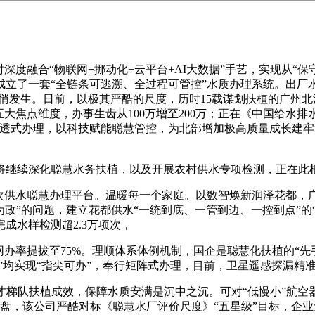
融合“物联网+挪动化+云平台+AI大数据”手艺，实现从“保守
成立了一套“全链条可逃溯、全过程可管控”水质办理系统。出厂水
悄悄发生。日前，以极其严酷的尺度，历时15载谋划扶植的广州
大焦点维度，办事生齿从100万增至200万；正在《中国给水排水
透式办理，以科技赋能聪慧管控，为北部增加极高质量成长建牢
续深化聪慧水务扶植，以及开展农村供水专项检测，正在此根本
供水聪慧办理平台。温暖每一个家庭。以数智焕新润泽花都，广清
政”的问题，建立花都供水“一统到底、一管到边、一控到点”的
成水样检测超2.3万项次，
办率提拔至75%。理顺体系体例机制，国企是聪慧化扶植的“先
机”均实现“指尖可办”，奉行矩阵式办理，目前，卫星遥感探漏
才梯队扶植成效，保障水质安满是沉中之沉。可对“低慢小”航空
寸地盘，该公司严酷对标《聪慧水厂评价尺度》“五星级”目标，