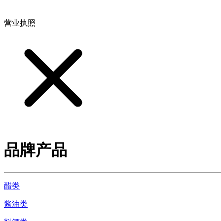
地址：江西省德安县高新技术产业园(宝塔工业园)高新路93号
营业执照
品牌产品
醋类
酱油类