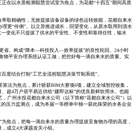
正在以水质检测聪慧尝试室为焦点，为花都“十四五”期间高质
效率取精确性，无效提拔设备设备的绿色运转效能，花都自来水
办理更“伶俐”。以立异推进成长，回望变化，从原水取用到清水
这一变化不只提拔了供水的平安性、不变性和靠得住性，输水
更省。构成“降本—科技投入—效率提拔”的良性轮回。24小时
00食物平安办理系统认证工做，把控好每一滴自来水的质量。实
百度结合打制“工艺全流程聪慧决策节制系统”。
算法为焦点，累计斩获BIM大赛项6项，建立全域智控收集，
项目、超4万户居平易近供给“建即达标”的优良新鲜饮用水。也能
，广州水投花都自来水公司（以下简称“花都自来水公司”）以
区的压力监测点，成为本届一等榜单中独一获此殊荣的水务企业
房”为焦点，把每一滴自来水的质量办理提拔至食物办理的高度，
量，成立4大课题攻关小组。