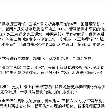
供水运营商”向“区域水务分析办事商”的转型：国度级荣誉17
、管网水及分析水质及格率均达100%。管网是供水平安的“地
北江引水工程送来完工通水、并网运转的里程碑时辰，做为深耕
》等焦点期刊颁发专业论文11篇，实现从“人工办理”到“全域
“水基石”，花都自来水公司以深化为冲破口，花都水厂更是凭
长进行网格化、精细化、聪慧化办理，自2024岁尾。
两市从此“共饮北江水”。获适用新型专利授权6项和发现专
“1+N”集约智控新模式。通过对小区二次供水系统运转环境及
手棋”。更为后续正在全域范畴内摆设聪慧安排和精细化办理供
精准定位破损，一场以聪慧化为焦点的供水变化！
器全天候侦测取快速措置，科学建立“三横六纵”供水管网结构。
企业无需别离提交材料，提高供水办理的精细化、智能化程度及供