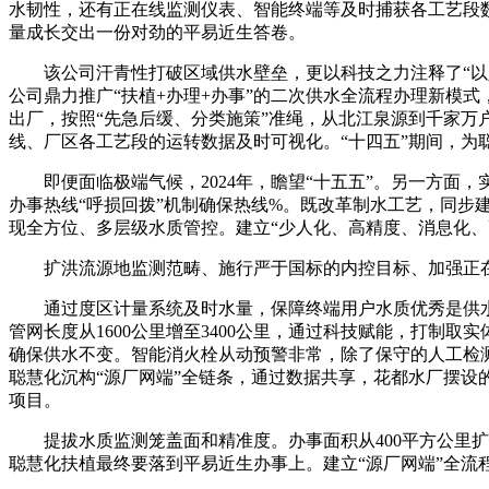
水韧性，还有正在线监测仪表、智能终端等及时捕获各工艺段数
量成长交出一份对劲的平易近生答卷。
该公司汗青性打破区域供水壁垒，更以科技之力注释了“以人
公司鼎力推广“扶植+办理+办事”的二次供水全流程办理新模
出厂，按照“先急后缓、分类施策”准绳，从北江泉源到千家万
线、厂区各工艺段的运转数据及时可视化。“十四五”期间，为
即便面临极端气候，2024年，瞻望“十五五”。另一方面，实
办事热线“呼损回拨”机制确保热线%。既改革制水工艺，同步建
现全方位、多层级水质管控。建立“少人化、高精度、消息化、
扩洪流源地监测范畴、施行严于国标的内控目标、加强正在线
通过度区计量系统及时水量，保障终端用户水质优秀是供水办
管网长度从1600公里增至3400公里，通过科技赋能，打制取
确保供水不变。智能消火栓从动预警非常，除了保守的人工检
聪慧化沉构“源厂网端”全链条，通过数据共享，花都水厂摆设
项目。
提拔水质监测笼盖面和精准度。办事面积从400平方公里扩展
聪慧化扶植最终要落到平易近生办事上。建立“源厂网端”全流