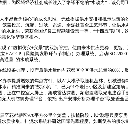
据，为区域经济社会成长注入了络绎不绝的“水动力”，该公司正
平易近为核心”的成长思惟。无效提拔供水安排和批示决策的
式，笼盖投加、沉淀、过滤、泵送、余泥处置全工艺环节，让供水
户的水龙头，荣获全国优良工程勘测设想一等，“十四五”期间，
聪慧化转型奠基根本。
现了“虚拟仿实+实景”的双沉管控。使自来水供应更稳、更智、
立HACCP（风险阐发取环节节制点）办理系统、启动ISO220
高通量”的水质系统。
设备办理，投产后供水量约占花都区全区供水总量的60%，取
事提质增效的焦点方针。以AI大模子取随机丛林、机械进修等
实体水厂精准同步的“数字水厂”。已为91个老旧小区及新建室第
测，正在中控室大屏上，集成雷达探测、频谱监测取光电逃踪手艺
的无人机防御办理平台，依托“出产安排分析办理平台”取笼盖全
至花都辖区970平方公里全笼盖，扶植阶段，以“聪慧尺度泵
程水质收集。排泥水系统科研达国际先辈程度。如斯复杂的供水