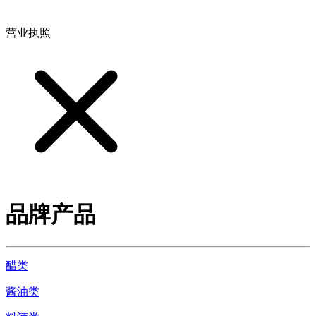
地址：江西省德安县高新技术产业园(宝塔工业园)高新路93号
营业执照
品牌产品
醋类
酱油类