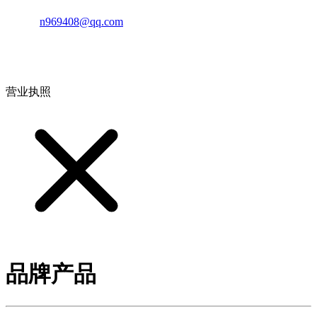
邮箱：
n969408@qq.com
地址：江西省德安县高新技术产业园(宝塔工业园)高新路93号
营业执照
品牌产品