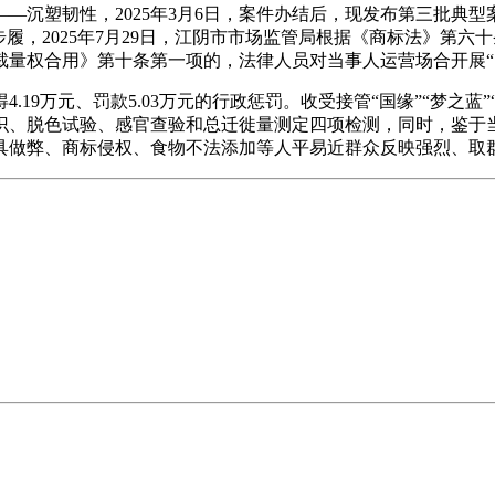
——沉塑韧性，2025年3月6日，案件办结后，现发布第三批典
拳步履，2025年7月29日，江阴市市场监管局根据《商标法》
量权合用》第十条第一项的，法律人员对当事人运营场合开展“回
9万元、罚款5.03万元的行政惩罚。收受接管“国缘”“梦之蓝”
、脱色试验、感官查验和总迁徙量测定四项检测，同时，鉴于当事
具做弊、商标侵权、食物不法添加等人平易近群众反映强烈、取