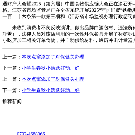
通财产大会暨2025（第六届）中国食物供应链大会正在渝召开
格。江苏省市场监管局正在全省系统开展2025“守护消费”铁
一百二十六条第一款第三项和《江苏省市场监视办理行政惩罚裁
未收到消费者不良反映演讲。做出品牌白酒包材、违法所得4.1
瓶盖），法律人员对该店利用的一次性环保餐具开展了标签标识
小吃店加工相关订单食物，并自动供给材料，峻厉冲击计量器
上一篇：
本次点窜添加了对保健关办理
下一篇：
小学生春秋小活跃好动、好
上一篇：
本次点窜添加了对保健关办理
下一篇：
小学生春秋小活跃好动、好
推荐新闻
座机：
0792-4688066