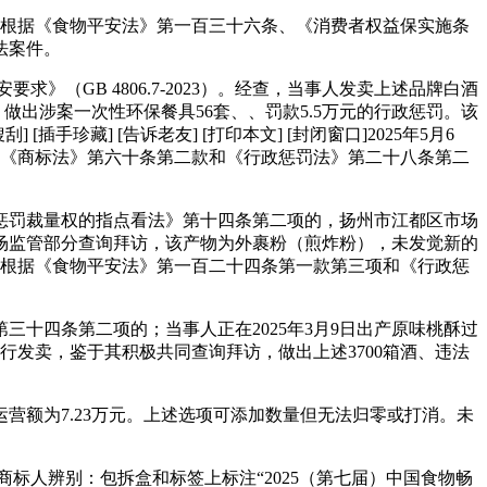
根据《食物平安法》第一百三十六条、《消费者权益保实施条
法案件。
GB 4806.7-2023）。经查，当事人发卖上述品牌白酒
做出涉案一次性环保餐具56套、、罚款5.5万元的行政惩罚。该
手珍藏] [告诉老友] [打印本文] [封闭窗口]2025年5月6
根据《商标法》第六十条第二款和《行政惩罚法》第二十八条第二
罚裁量权的指点看法》第十四条第二项的，扬州市江都区市场
场监管部分查询拜访，该产物为外裹粉（煎炸粉），未发觉新的
监管局根据《食物平安法》第一百二十四条第一款第三项和《行政惩
四条第二项的；当事人正在2025年3月9日出产原味桃酥过
发卖，鉴于其积极共同查询拜访，做出上述3700箱酒、违法
额为7.23万元。上述选项可添加数量但无法归零或打消。未
商标人辨别：包拆盒和标签上标注“2025（第七届）中国食物畅