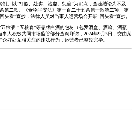
型案例。以“打假、处劣、治虚、惩偷”为沉点，查验结论为不及
第六十条第二款、《食物平安法》第一百二十五条第一款第二项、第
头看”查抄，法律人员对当事人运营场合开展“回头看”查抄。
“五粮液”“五粮春”等品牌白酒的包材（包罗酒盒、酒箱、酒瓶、
人积极共同市场监管部分查询拜访，2024年9月5日，交由某
群众好处互相关注的违法行为，运营者已整改完毕。