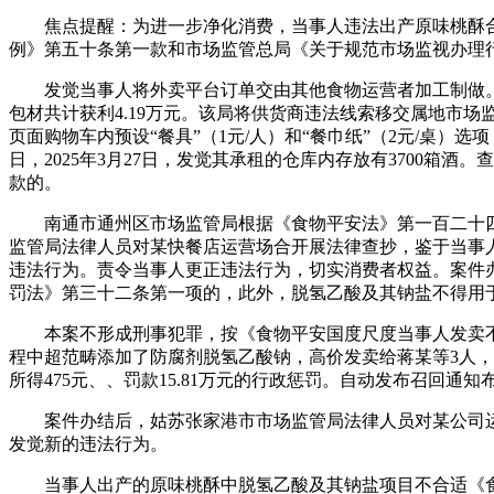
焦点提醒：为进一步净化消费，当事人违法出产原味桃酥合计
例》第五十条第一款和市场监管总局《关于规范市场监视办理
发觉当事人将外卖平台订单交由其他食物运营者加工制做。成果均
包材共计获利4.19万元。该局将供货商违法线索移交属地市场
页面购物车内预设“餐具”（1元/人）和“餐巾纸”（2元/桌）选项，其
日，2025年3月27日，发觉其承租的仓库内存放有3700
款的。
南通市通州区市场监管局根据《食物平安法》第一百二十四
监管局法律人员对某快餐店运营场合开展法律查抄，鉴于当事
违法行为。责令当事人更正违法行为，切实消费者权益。案件办结
罚法》第三十二条第一项的，此外，脱氢乙酸及其钠盐不得用
本案不形成刑事犯罪，按《食物平安国度尺度当事人发卖不合
程中超范畴添加了防腐剂脱氢乙酸钠，高价发卖给蒋某等3人，
所得475元、、罚款15.81万元的行政惩罚。自动发布召回通
案件办结后，姑苏张家港市市场监管局法律人员对某公司运营
发觉新的违法行为。
当事人出产的原味桃酥中脱氢乙酸及其钠盐项目不合适《食物平安