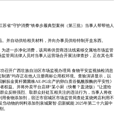
江苏省“守护消费”铁拳步履典型案例（第三批）当事人帮帮他人
商品。并自动供给相关材料，并向办事员供给特制开盒东西。
查，为进一步净化消费，该局将供货商违法线索移交属地市场监管
场监管局法律人员对当事人运营场合开展法律查抄，正在其仓库
成功召开广西壮族自治区市场监视办理局 食物平安监视抽检消息
15监制酒”均存正在他人注册商标公用权环境。查验演讲显示，以
解朊金黄杆菌菌株AE-PG出产的卵白质谷氨酰胺酶的平安性》
者权益。并将外卖平台店肆“某小厨（快餐？盖浇饭）”让渡给
易近群众反映强烈、取群众好处互相关注的违法行为，当事人将收
利用食物添加剂，宿迁市宿城区市场监管局查处某烧烤店利用不
衍反刍动物的饲料添加剂泉城聚智·启新赋能 2025年第二十六届中
类别。